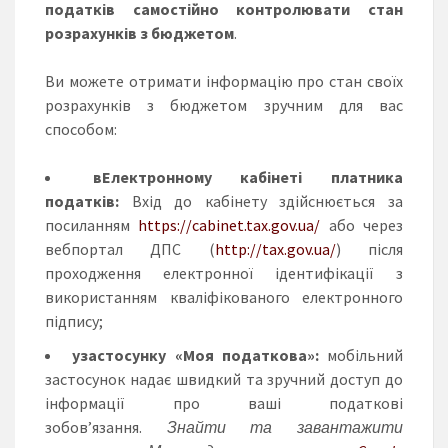
податків самостійно контролювати стан
розрахунків з бюджетом
.
Ви можете отримати інформацію про стан своїх
розрахунків з бюджетом зручним для вас
способом:
в
Електронному кабінеті платника
податків:
Вхід до кабінету здійснюється за
посиланням
https://cabinet.tax.gov.ua/
або через
вебпортал ДПС (
http://tax.gov.ua/
) після
проходження електронної ідентифікації з
використанням кваліфікованого електронного
підпису;
у
застосунку «Моя податкова»:
мобільний
застосунок надає швидкий та зручний доступ до
інформації про ваші податкові
зобов’язання.
Знайти та завантажити