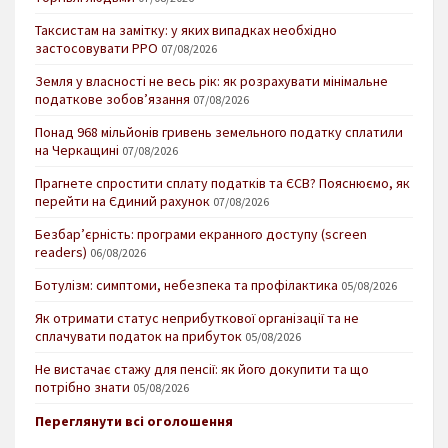
Таксистам на замітку: у яких випадках необхідно
застосовувати РРО
07/08/2026
Земля у власності не весь рік: як розрахувати мінімальне
податкове зобов’язання
07/08/2026
Понад 968 мільйонів гривень земельного податку сплатили
на Черкащині
07/08/2026
Прагнете спростити сплату податків та ЄСВ? Пояснюємо, як
перейти на Єдиний рахунок
07/08/2026
Безбар’єрність: програми екранного доступу (screen
readers)
06/08/2026
Ботулізм: симптоми, небезпека та профілактика
05/08/2026
Як отримати статус неприбуткової організації та не
сплачувати податок на прибуток
05/08/2026
Не вистачає стажу для пенсії: як його докупити та що
потрібно знати
05/08/2026
Переглянути всі оголошення