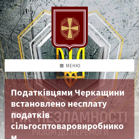
МЕНЮ
Податківцями Черкащини
встановлено несплату
податків
сільгосптоваровиробнико
м