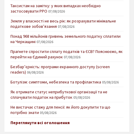
Таксистам на замітку: у яких випадках необхідно
застосовувати РРО
07/08/2026
Земля у власності не весь рік: як розрахувати мінімальне
податкове зобов’язання
07/08/2026
Понад 968 мільйонів гривень земельного податку сплатили
на Черкащині
07/08/2026
Прагнете спростити сплату податків та ЄСВ? Пояснюємо, як
перейти на Єдиний рахунок
07/08/2026
Безбар’єрність: програми екранного доступу (screen
readers)
06/08/2026
Ботулізм: симптоми, небезпека та профілактика
05/08/2026
Як отримати статус неприбуткової організації та не
сплачувати податок на прибуток
05/08/2026
Не вистачає стажу для пенсії: як його докупити та що
потрібно знати
05/08/2026
Переглянути всі оголошення