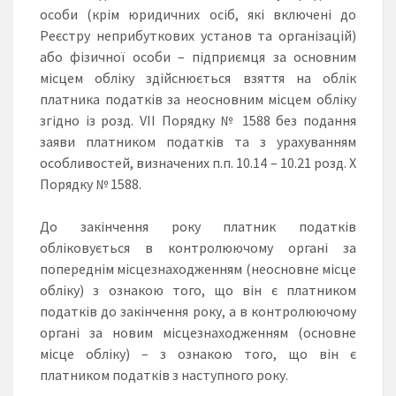
особи (крім юридичних осіб, які включені до
Реєстру неприбуткових установ та організацій)
або фізичної особи – підприємця за основним
місцем обліку здійснюється взяття на облік
платника податків за неосновним місцем обліку
згідно із розд. VII Порядку № 1588 без подання
заяви платником податків та з урахуванням
особливостей, визначених п.п. 10.14 – 10.21 розд. X
Порядку № 1588.
До закінчення року платник податків
обліковується в контролюючому органі за
попереднім місцезнаходженням (неосновне місце
обліку) з ознакою того, що він є платником
податків до закінчення року, а в контролюючому
органі за новим місцезнаходженням (основне
місце обліку) – з ознакою того, що він є
платником податків з наступного року.