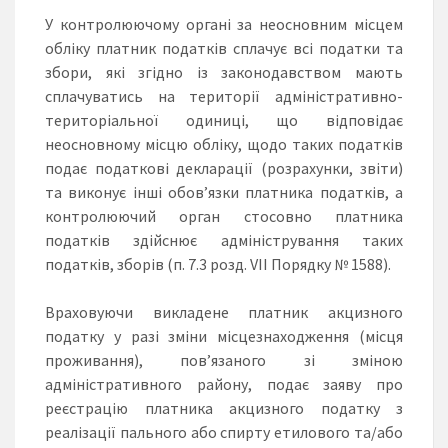
У контролюючому органі за неосновним місцем
обліку платник податків сплачує всі податки та
збори, які згідно із законодавством мають
сплачуватись на території адміністративно-
територіальної одиниці, що відповідає
неосновному місцю обліку, щодо таких податків
подає податкові декларації (розрахунки, звіти)
та виконує інші обов’язки платника податків, а
контролюючий орган стосовно платника
податків здійснює адміністрування таких
податків, зборів (п. 7.3 розд. VII Порядку № 1588).
Враховуючи викладене платник акцизного
податку у разі зміни місцезнаходження (місця
проживання), пов’язаного зі зміною
адміністративного району, подає заяву про
реєстрацію платника акцизного податку з
реалізації пального або спирту етилового та/або