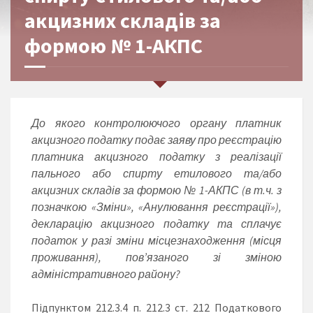
акцизних складів за
формою № 1-АКПС
До якого контролюючого органу платник
акцизного податку подає заяву про реєстрацію
платника акцизного податку з реалізації
пального або спирту етилового та/або
акцизних складів за формою № 1-АКПС (в т.ч. з
позначкою «Зміни», «Анулювання реєстрації»),
декларацію акцизного податку та сплачує
податок у разі зміни місцезнаходження (місця
проживання), пов’язаного зі зміною
адміністративного району?
Підпунктом 212.3.4 п. 212.3 ст. 212 Податкового