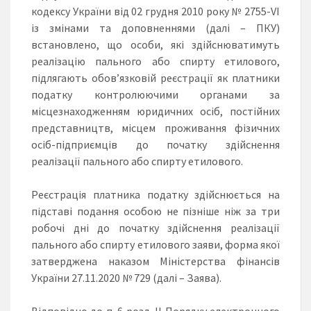
кодексу України від 02 грудня 2010 року № 2755-VI
із змінами та доповненнями (далі – ПКУ)
встановлено, що особи, які здійснюватимуть
реалізацію пального або спирту етилового,
підлягають обов’язковій реєстрації як платники
податку контролюючими органами за
місцезнаходженням юридичних осіб, постійних
представництв, місцем проживання фізичних
осіб-підприємців до початку здійснення
реалізації пального або спирту етилового.
Реєстрація платника податку здійснюється на
підставі подання особою не пізніше ніж за три
робочі дні до початку здійснення реалізації
пального або спирту етилового заяви, форма якої
затверджена наказом Міністерства фінансів
України 27.11.2020 № 729 (далі – Заява).
Відповідно до п. 6 розд. ІІ Порядку електронного