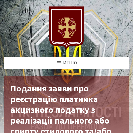
МЕНЮ
Подання заяви про
реєстрацію платника
акцизного податку з
реалізації пального або
спирту етилового та/або