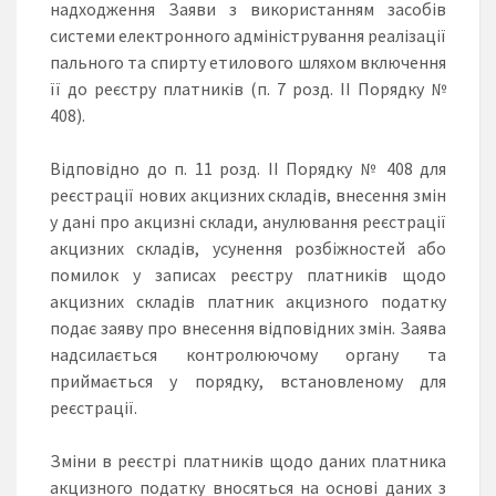
надходження Заяви з використанням засобів
системи електронного адміністрування реалізації
пального та спирту етилового шляхом включення
її до реєстру платників (п. 7 розд. ІІ Порядку №
408).
Відповідно до п. 11 розд. II Порядку № 408 для
реєстрації нових акцизних складів, внесення змін
у дані про акцизні склади, анулювання реєстрації
акцизних складів, усунення розбіжностей або
помилок у записах реєстру платників щодо
акцизних складів платник акцизного податку
подає заяву про внесення відповідних змін. Заява
надсилається контролюючому органу та
приймається у порядку, встановленому для
реєстрації.
Зміни в реєстрі платників щодо даних платника
акцизного податку вносяться на основі даних з