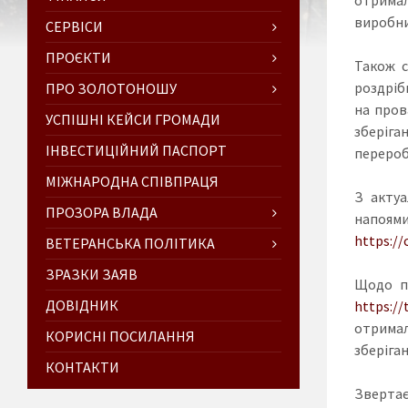
виробниц
СЕРВІСИ
ПРОЄКТИ
Також с
роздріб
ПРО ЗОЛОТОНОШУ
на пров
УСПІШНІ КЕЙСИ ГРОМАДИ
зберіга
ІНВЕСТИЦІЙНИЙ ПАСПОРТ
перероб
МІЖНАРОДНА СПІВПРАЦЯ
З актуа
ПРОЗОРА ВЛАДА
напоям
https://
ВЕТЕРАНСЬКА ПОЛІТИКА
ЗРАЗКИ ЗАЯВ
Щодо па
ДОВІДНИК
https://
отримал
КОРИСНІ ПОСИЛАННЯ
зберіган
КОНТАКТИ
Звертає