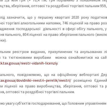
тва, зберігання, оптової та роздрібної торгівлі пальним 959,
лід зазначити, що у першому кварталі 2020 року податко
ної торгівлі алкогольними напоями, 746 ліцензій на право ро
адження господарської діяльності в сфері обігу пального, у
ння пального, 804 ліцензії на право зберігання пального (ви
ки).
льним реєстром виданих, призупинених та анульованих лі
и та тютюновими виробами можна ознайомитися на сайті
ck.tax.gov.ua/reestr-vidanih-licenziy
.
льного, повідомляємо, що на офіційному вебпорталі Дер
tax.gov.ua/dovidniki–reestri–perelik/reestri/
розміщено Єдиний 
и ліцензії на право виробництва, зберігання, оптової та р
ня, оптової та роздрібної торгівлі пальним.
мо увагу суб’єктів господарювання, що Головним управлінням 