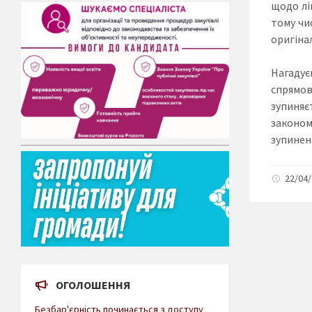
щодо лі
тому чи
оригіна
Нагадує
спрямов
зупиняє
законом
зупинен
22/04/
ОГОЛОШЕННЯ
Безбар'єрність починається з доступу