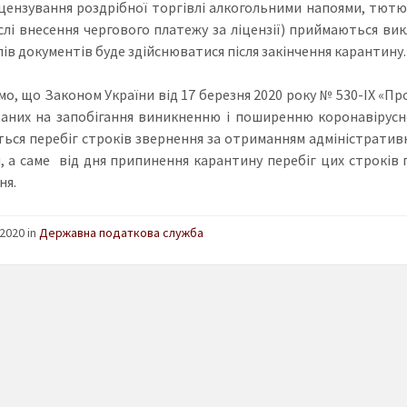
цензування роздрібної торгівлі алкогольними напоями, тютю
слі внесення чергового платежу за ліцензії) приймаються в
лів документів буде здійснюватися після закінчення карантину.
мо, що Законом України від 17 березня 2020 року № 530-IX «Про
аних на запобігання виникненню і поширенню коронавірусно
ться перебіг строків звернення за отриманням адміністративн
, а саме від дня припинення карантину перебіг цих строків 
ня.
2020 in
Державна податкова служба