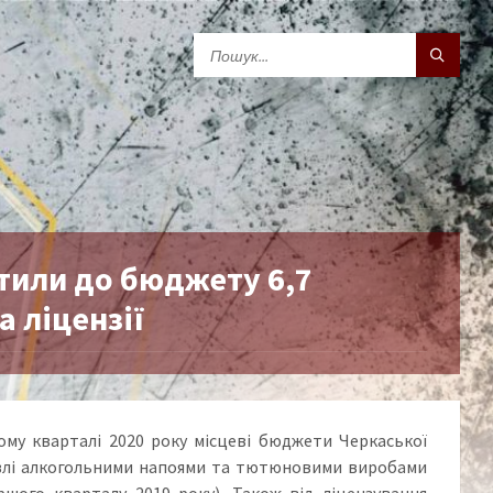
тили до бюджету 6,7
а ліцензії
ому кварталі 2020 року місцеві бюджети Черкаської
гівлі алкогольними напоями та тютюновими виробами
ршого кварталу 2019 року). Також від ліцензування