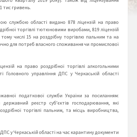
1 тис гривень.
вою службою області видано 878 ліцензій на право
здрібної торгівлі тютюновими виробами, 819 ліцензій
 тому числі 15 на роздрібну торгівлю пальним та на
ключно для потреб власного споживання чи промислової
цензій на право роздрібної торгівлі алкогольними
 Головного управління ДПС у Черкаській області
жавної податкової служби України за посиланням:
державний реєстр суб’єктів господарювання, які
оздрібної торгівлі пальним, та місць виробництва,
ДПС у Черкаській області на час карантину документи