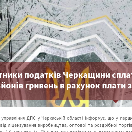
тники податків Черкащини спла
йонів гривень в рахунок плати з
 управління ДПС у Черкаській області інформує, що у перш
 від ліцензування виробництва, оптової та роздрібної тор
и 5,8 млн грн (+ 70,4 тис грн порівняно з показником пе