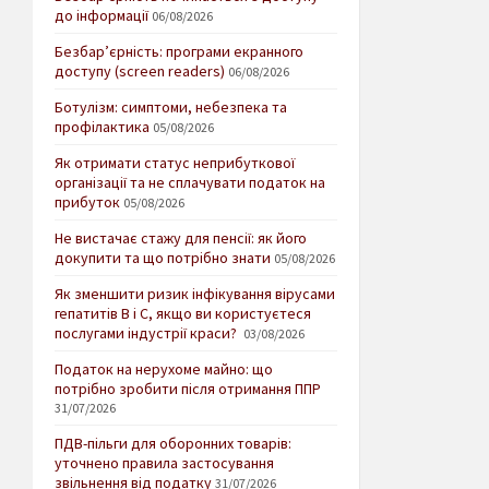
до інформації
06/08/2026
Безбар’єрність: програми екранного
доступу (screen readers)
06/08/2026
Ботулізм: симптоми, небезпека та
профілактика
05/08/2026
Як отримати статус неприбуткової
організації та не сплачувати податок на
прибуток
05/08/2026
Не вистачає стажу для пенсії: як його
докупити та що потрібно знати
05/08/2026
Як зменшити ризик інфікування вірусами
гепатитів В і С, якщо ви користуєтеся
послугами індустрії краси?
03/08/2026
Податок на нерухоме майно: що
потрібно зробити після отримання ППР
31/07/2026
ПДВ-пільги для оборонних товарів:
уточнено правила застосування
звільнення від податку
31/07/2026