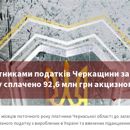
тниками податків Черкащини за 
 сплачено 92,6 млн грн акцизно
ь місяців поточного року платники Черкаської області до за
изного податку з вироблених в Україні та ввезених підакцизних