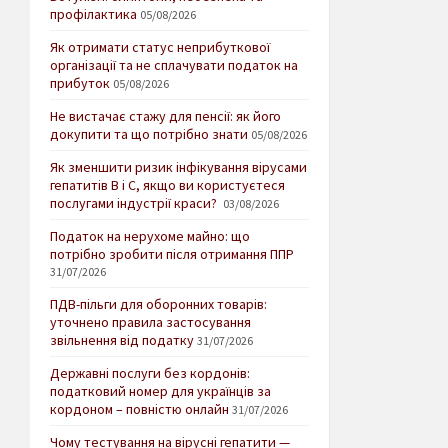
профілактика
05/08/2026
Як отримати статус неприбуткової
організації та не сплачувати податок на
прибуток
05/08/2026
Не вистачає стажу для пенсії: як його
докупити та що потрібно знати
05/08/2026
Як зменшити ризик інфікування вірусами
гепатитів В і С, якщо ви користуєтеся
послугами індустрії краси?
03/08/2026
Податок на нерухоме майно: що
потрібно зробити після отримання ППР
31/07/2026
ПДВ-пільги для оборонних товарів:
уточнено правила застосування
звільнення від податку
31/07/2026
Державні послуги без кордонів:
податковий номер для українців за
кордоном – повністю онлайн
31/07/2026
Чому тестування на вірусні гепатити —