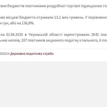
евих бюджетів платниками роздрібної торгівлі підакцизних то
во місцеві бюджети отримали 13,1 млн гривень. У порівнянні
н грн, або на 136,8%.
на 01.06.2020 в Черкаській області зареєстровано 2641 пл
них напоїв, 107 платників акцизного податку з пального, 6 пла
2020 in
Державна податкова служба