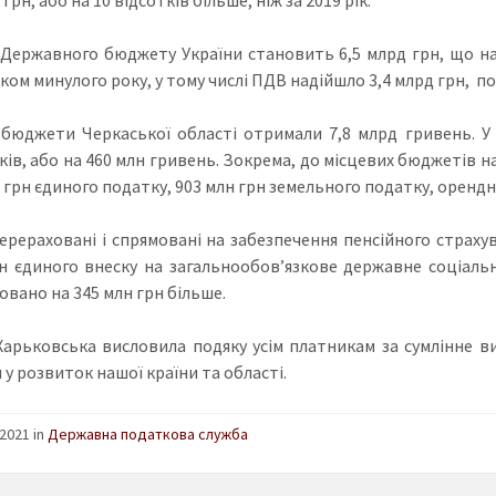
 Державного бюджету України становить 6,5 млрд грн, що на 
ком минулого року, у тому числі ПДВ надійшло 3,4 млрд грн, по
 бюджети Черкаської області отримали 7,8 млрд гривень. У
ків, або на 460 млн гривень. Зокрема, до місцевих бюджетів н
 грн єдиного податку, 903 млн грн земельного податку, орендн
ерераховані і спрямовані на забезпечення пенсійного страху
н єдиного внеску на загальнообов’язкове державне соціал
овано на 345 млн грн більше.
Харьковська висловила подяку усім платникам за сумлінне ви
у розвиток нашої країни та області.
2021 in
Державна податкова служба