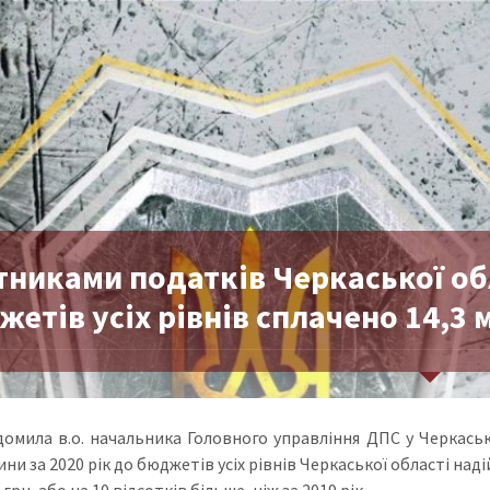
никами податків Черкаської обл
етів усіх рівнів сплачено 14,3
домила в.о. начальника Головного управління ДПС у Черкась
и за 2020 рік до бюджетів усіх рівнів Черкаської області наді
 грн, або на 10 відсотків більше, ніж за 2019 рік.