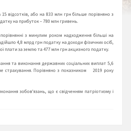
15 відсотків, або на 833 млн грн більше порівняно з
датку на прибуток – 780 млн гривень.
 порівнянні з минулим роком надходження більші на
адійшло 4,8 млрд грн податку на доходи фізичних осіб,
ої плати за землю та 477 млн грн акцизного податку.
вання та виконання державних соціальних виплат 5,6
ьне страхування. Порівняно з показником 2019 року
конання зобов’язань, що є свідченням патріотизму і