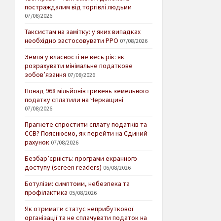
постраждалим від торгівлі людьми
07/08/2026
Таксистам на замітку: у яких випадках
необхідно застосовувати РРО
07/08/2026
Земля у власності не весь рік: як
розрахувати мінімальне податкове
зобов’язання
07/08/2026
Понад 968 мільйонів гривень земельного
податку сплатили на Черкащині
07/08/2026
Прагнете спростити сплату податків та
ЄСВ? Пояснюємо, як перейти на Єдиний
рахунок
07/08/2026
Безбар’єрність: програми екранного
доступу (screen readers)
06/08/2026
Ботулізм: симптоми, небезпека та
профілактика
05/08/2026
Як отримати статус неприбуткової
організації та не сплачувати податок на