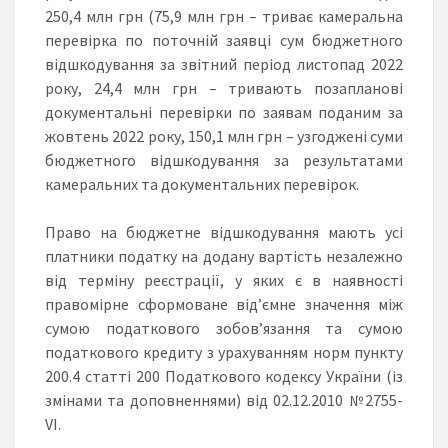
250,4 млн грн (75,9 млн грн – триває камеральна
перевірка по поточній заявці сум бюджетного
відшкодування за звітний період листопад 2022
року, 24,4 млн грн – тривають позапланові
документальні перевірки по заявам поданим за
жовтень 2022 року, 150,1 млн грн – узгоджені суми
бюджетного відшкодування за результатами
камеральних та документальних перевірок.
Право на бюджетне відшкодування мають усі
платники податку на додану вартість незалежно
від терміну реєстрації, у яких є в наявності
правомірне сформоване від’ємне значення між
сумою податкового зобов’язання та сумою
податкового кредиту з урахуванням норм пункту
200.4 статті 200 Податкового кодексу України (із
змінами та доповненнями) від 02.12.2010 №2755-
VІ.