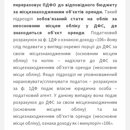
перераховує ПДФО до відповідного бюджету
за місцезнаходженням об’єктів оренди.
Такий
підрозділ
зобов’язаний стати на облік за
неосновним місцем обліку у ДФС, де
знаходиться об’єкт оренди
. Податковий
розрахунок за ф. 1ДФ з ознакою доходу «106» йому
слід подавати у вигляді окремої порції до ДФС за
своїм місцезнаходженням (основним місцем
обліку) та копію – надіслати до ДФС за
місцезнаходженням об’єктів оренди (неосновне
місце обліку). Якщо підрозділ не уповноважений
нараховувати/сплачувати податок – розрахунок
за ф. 1ДФ подає власне юридична особа –
податковий агент. У даному випадку вона подає
розрахунок до ДФС за своїм місцезнаходженням
(основним місцем обліку) та за
місцезнаходженням об’єктів оренди (неосновне
місце обліку), ознака доходу як і минулоріч «106».