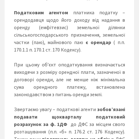
Податковим агентом
платника податку –
орендодавця щодо його доходу від надання в
оренду (емфітевзис) земельної ділянки
сільськогосподарського призначення, земельної
частки (паю), майнового паю
є орендар
( п.п.
170.1.1 п. 170.1 ст. 170 Кодексу).
При цьому об’єкт оподаткування визначається
виходячи з розміру орендної плати, зазначеної в
договорі оренди, але не менше ніж мінімальна
сума орендного платежу, встановлена
законодавством з питань оренди землі.
Звертаємо увагу – податкові агенти
зобов’язані
подавати
щокварталу
податковий
розрахунок за ф. 1ДФ
до ДФС за місцем свого
розташування (п.п. «б» п. 176.2 ст. 176 Кодексу).
Також вони
підлягають взяттю на облік
в ДФС