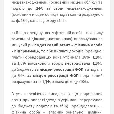
місцезнаходженням (основним місцем обліку) та
подало до ДФС за своїм місцезнаходженням
(основним місцем обліку) податковий розрахунок
за ф. 1ДФ, ознака доходу «106».
4) Якщо орендну плату фізичній особі – власнику
земельної ділянки, частки (паю) виплачувала за
минулий рік
податковий агент – фізична особа
– підприємець
, то при виплаті доходів (орендної
плати) орендодавцю вона утримала 18% ПДФО
та 1,5% військового збору; перерахувала ПДФО
до бюджету
за
місцем реєстрації ФОП
та подала
до ДФС
за
місцем реєстрації ФОП
податковий
розрахунок за ф. 1ДФ, ознака доходу «106».
В усіх перелічених випадках (якщо податковий
агент при виплаті доходів утримав і перерахував
до бюджету податок та збір) орендодавець –
фізична особа – власник земельної ділянки,