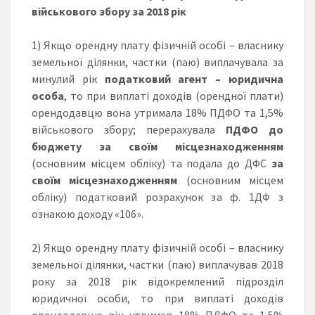
військового збору за 2018 рік
1) Якщо орендну плату фізичній особі – власнику
земельної ділянки, частки (паю) виплачувала за
минулий рік
податковий агент – юридична
особа
, то при виплаті доходів (орендної плати)
орендодавцю вона утримала 18% ПДФО та 1,5%
військового збору; перерахувала
ПДФО до
бюджету за
своїм місцезнаходженням
(основним місцем обліку) та подала до ДФС
за
своїм місцезнаходженням
(основним місцем
обліку) податковий розрахунок за ф. 1ДФ з
ознакою доходу «106».
2) Якщо орендну плату фізичній особі – власнику
земельної ділянки, частки (паю) виплачував 2018
року за 2018 рік відокремлений підрозділ
юридичної особи, то при виплаті доходів
орендодавцю він утримав 18% ПДФО та 1,5%