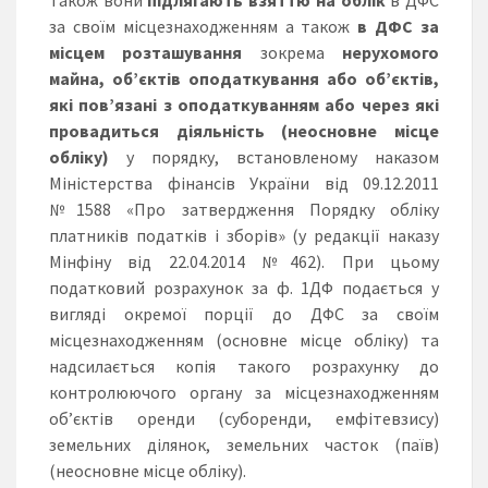
за своїм місцезнаходженням а також
в ДФС
за
місцем розташування
зокрема
нерухомого
майна, об’єктів оподаткування або об’єктів,
які пов’язані з оподаткуванням або через які
провадиться діяльність (неосновне місце
обліку)
у порядку, встановленому наказом
Міністерства фінансів України від 09.12.2011
№1588 «Про затвердження Порядку обліку
платників податків і зборів» (у редакції наказу
Мінфіну від 22.04.2014 №462). При цьому
податковий розрахунок за ф. 1ДФ подається у
вигляді окремої порції до ДФС за своїм
місцезнаходженням (основне місце обліку) та
надсилається копія такого розрахунку до
контролюючого органу за місцезнаходженням
об’єктів оренди (суборенди, емфітевзису)
земельних ділянок, земельних часток (паїв)
(неосновне місце обліку).