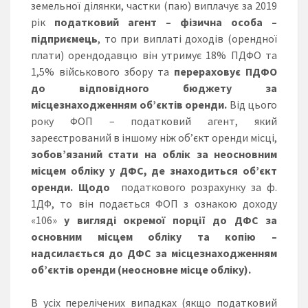
земельної ділянки, частки (паю) виплачує за 2019
рік
податковий агент – фізична особа –
підприємець
, то при виплаті доходів (орендної
плати) орендодавцю він утримує 18% ПДФО та
1,5% військового збору та
перераховує ПДФО
до відповідного бюджету за
місцезнаходженням об’єктів оренди.
Від цього
року ФОП – податковий агент, який
зареєстрований в іншому ніж об’єкт оренди місці,
зобов’язаний стати на облік за неосновним
місцем обліку у ДФС, де знаходиться об’єкт
оренди. Щодо
податкового розрахунку за ф.
1ДФ, то він подається ФОП з ознакою доходу
«106»
у вигляді окремої порції до ДФС за
основним місцем обліку та копію –
надсилається до ДФС за місцезнаходженням
об’єктів оренди (неосновне місце обліку).
В усіх перелічених випадках (якщо податковий