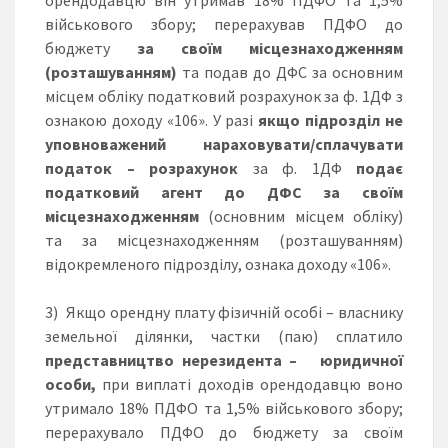
військового збору; перерахував ПДФО до
бюджету
за своїм
місцезнаходженням
(розташуванням)
та подав до ДФС за основним
місцем обліку податковий розрахунок за ф. 1ДФ з
ознакою доходу «106». У разі
якщо підрозділ не
уповноважений нараховувати/сплачувати
податок –
розрахунок
за ф. 1ДФ
подає
податковий агент до
ДФС за
своїм
місцезнаходженням
(основним місцем обліку)
та за місцезнаходженням (розташуванням)
відокремленого підрозділу, ознака доходу «106».
3) Якщо орендну плату фізичній особі – власнику
земельної ділянки, частки (паю) сплатило
представництво нерезидента – юридичної
особи,
при виплаті доходів орендодавцю воно
утримало 18% ПДФО та 1,5% військового збору;
перерахувало ПДФО до бюджету за своїм