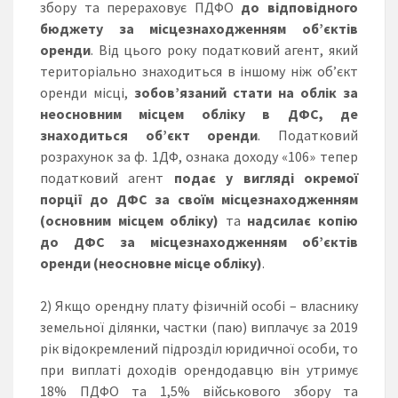
збору та перераховує ПДФО
до відповідного
бюджету за місцезнаходженням об’єктів
оренди
. Від цього року податковий агент, який
територіально знаходиться в іншому ніж об’єкт
оренди місці,
зобов’язаний стати на облік за
неосновним місцем обліку в ДФС, де
знаходиться об’єкт оренди
. Податковий
розрахунок за ф. 1ДФ, ознака доходу «106» тепер
податковий агент
подає
у вигляді окремої
порції до ДФС за своїм місцезнаходженням
(основним місцем обліку)
та
надсилає копію
до ДФС за місцезнаходженням об’єктів
оренди (неосновне місце обліку)
.
2) Якщо орендну плату фізичній особі – власнику
земельної ділянки, частки (паю) виплачує за 2019
рік відокремлений підрозділ юридичної особи, то
при виплаті доходів орендодавцю він утримує
18% ПДФО та 1,5% військового збору та