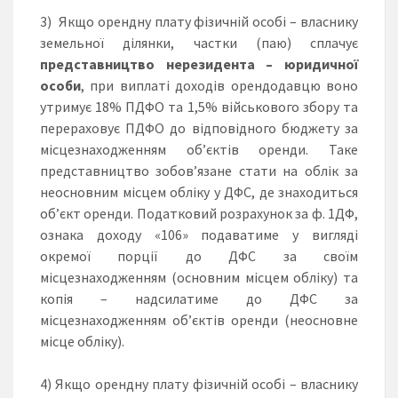
3) Якщо орендну плату фізичній особі – власнику
земельної ділянки, частки (паю) сплачує
представництво нерезидента – юридичної
особи
, при виплаті доходів орендодавцю воно
утримує 18% ПДФО та 1,5% військового збору та
перераховує ПДФО до відповідного бюджету за
місцезнаходженням об’єктів оренди. Таке
представництво зобов’язане стати на облік за
неосновним місцем обліку у ДФС, де знаходиться
об’єкт оренди. Податковий розрахунок за ф. 1ДФ,
ознака доходу «106» подаватиме у вигляді
окремої порції до ДФС за своїм
місцезнаходженням (основним місцем обліку) та
копія – надсилатиме до ДФС за
місцезнаходженням об’єктів оренди (неосновне
місце обліку).
4) Якщо орендну плату фізичній особі – власнику