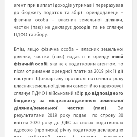
агент при виплаті доходів утримав і перерахував
до бюджету податок та збір) орендодавець –
фізична особа – власник земельної ділянки,
частки (паю) не декларує доходів та не сплачує
ПДФО та збору.
Втім, якщо фізична особа – власник земельної
ділянки, частки (паю) надає її в оренду
іншій
фізичній особі
, яка не є податковим агентом, то
після отримання орендної плати за 2019 рік її дії
наступні. Щокварталу протягом поточного року
власник земельної ділянки самостійно нараховує і
сплачує ПДФО і військовий збір
до відповідного
бюджету за місцезнаходженням земельної
ділянки/земельної частки (паю).
За
результатами 2019 року подає по строку 30
квітня 2020 року до ДФС за своєю податковою
адресою (прописка) річну податкову декларацію
про майновий стан і доходи, визначає