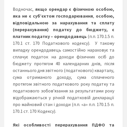
Водночас,
якщо орендар є фізичною особою,
яка не є суб’єктом господарювання
,
особою,
відповідальною за нарахування та сплату
(перерахування) податку до бюджету, є
платник податку – орендодавець
(п.п. 170.1.5 п.
170.1 ст. 170 Податкового кодексу). У такому
випадку орендодавець самостійно нараховує та
сплачує податок на доходи фізичних осіб до
бюджету протягом 40 календарних днів, після
останнього дня звітного (податкового) кварталу,
сума отриманого доходу, сума сплаченого
протягом звітного податкового року податку та
податкового зобов’язання за результатами року
відображаються у річній податковій декларації
про майновий стан і доходи (п.п. «а» п.п. 170.1.5 п.
170.1 ст. 170 Кодексу).
Які особливості перерахування ПДФО та