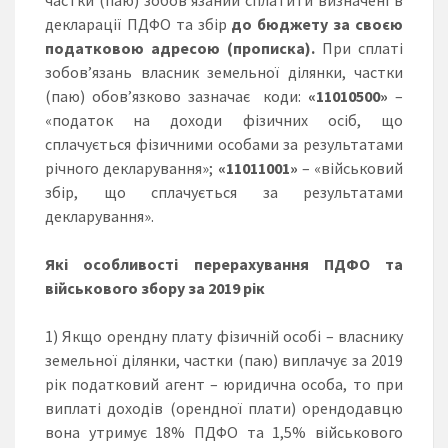
декларації ПДФО та збір
до бюджету за своєю
податковою адресою (прописка).
При сплаті
зобов’язань власник земельної ділянки, частки
(паю) обов’язково зазначає коди:
«11010500»
–
«податок на доходи фізичних осіб, що
сплачується фізичними особами за результатами
річного декларування»;
«11011001»
– «військовий
збір, що сплачується за результатами
декларування».
Які особливості перерахування ПДФО та
військового збору за 2019 рік
1) Якщо орендну плату фізичній особі – власнику
земельної ділянки, частки (паю) виплачує за 2019
рік податковий агент – юридична особа, то при
виплаті доходів (орендної плати) орендодавцю
вона утримує 18% ПДФО та 1,5% військового