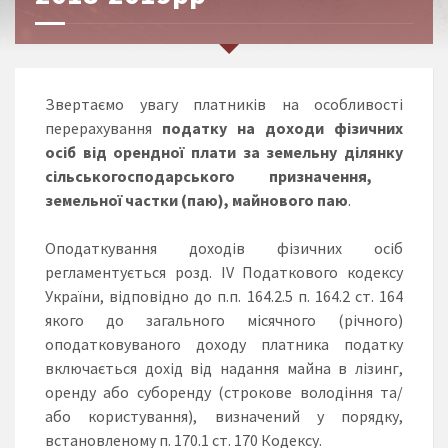
Звертаємо увагу платників на особливості
перерахування
подат
ку
на доходи фізичних
осіб
від орендної плати за
земельн
у
ділянк
у
сільськогосподарського призначення,
земельної частки (паю), майнового паю
.
Оподаткування доходів фізичних осіб
регламентується розд. IV Податкового кодексу
України, відповідно до п.п. 164.2.5 п. 164.2 ст. 164
якого до загального місячного (річного)
оподатковуваного доходу платника податку
включається дохід від надання майна в лізинг,
оренду або суборенду (строкове володіння та/
або користування), визначений у порядку,
встановленому п. 170.1 ст. 170 Кодексу.