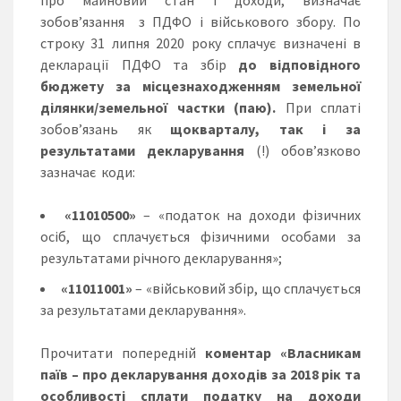
зобов’язання з ПДФО і військового збору. По
строку 31 липня 2020 року сплачує визначені в
декларації ПДФО та збір
до відповідного
бюджету за місцезнаходженням земельної
ділянки/земельної частки (паю).
При сплаті
зобов’язань як
щокварталу, так і за
результатами декларування
(!) обов’язково
зазначає коди:
«11010500»
– «податок на доходи фізичних
осіб, що сплачується фізичними особами за
результатами річного декларування»;
«11011001»
– «військовий збір, що сплачується
за результатами декларування».
Прочитати попередній
коментар «Власникам
паїв – про декларування доходів за 2018 рік та
особливості сплати податку на доходи