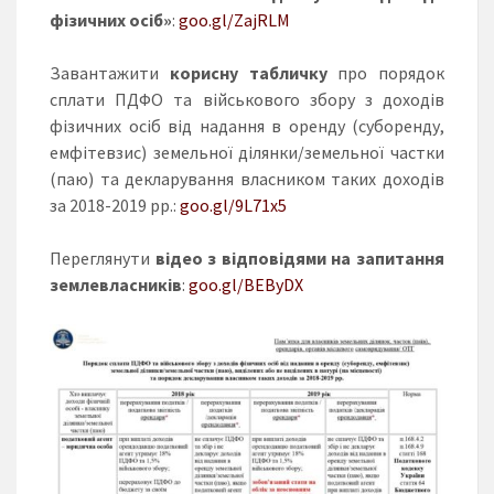
фізичних осіб»
:
goo.gl/ZajRLM
Завантажити
корисну табличку
про порядок
сплати ПДФО та військового збору з доходів
фізичних осіб від надання в оренду (суборенду,
емфітевзис) земельної ділянки/земельної частки
(паю) та декларування власником таких доходів
за 2018-2019 рр.:
goo.gl/9L71x5
Переглянути
відео з відповідями на запитання
землевласників
:
goo.gl/BEByDX