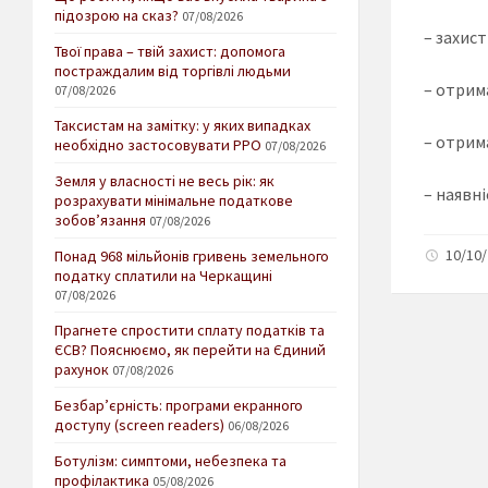
підозрою на сказ?
07/08/2026
– захис
Твої права – твій захист: допомога
постраждалим від торгівлі людьми
– отрим
07/08/2026
Таксистам на замітку: у яких випадках
– отрима
необхідно застосовувати РРО
07/08/2026
Земля у власності не весь рік: як
– наявн
розрахувати мінімальне податкове
зобов’язання
07/08/2026
10/10/
Понад 968 мільйонів гривень земельного
податку сплатили на Черкащині
07/08/2026
Прагнете спростити сплату податків та
ЄСВ? Пояснюємо, як перейти на Єдиний
рахунок
07/08/2026
Безбар’єрність: програми екранного
доступу (screen readers)
06/08/2026
Ботулізм: симптоми, небезпека та
профілактика
05/08/2026