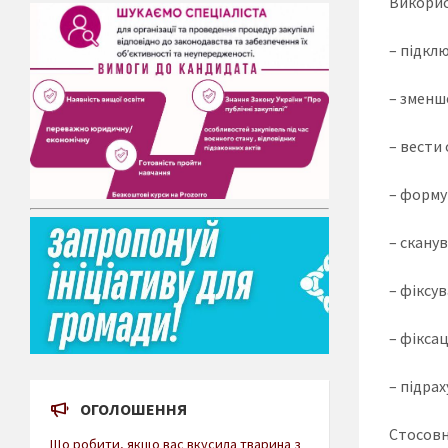
Викорис
– підкл
– зменш
– вести 
– формув
– скану
– фіксув
– фікса
– підрах
ОГОЛОШЕННЯ
Стосовн
Що робити, якщо вас вкусила тварина з