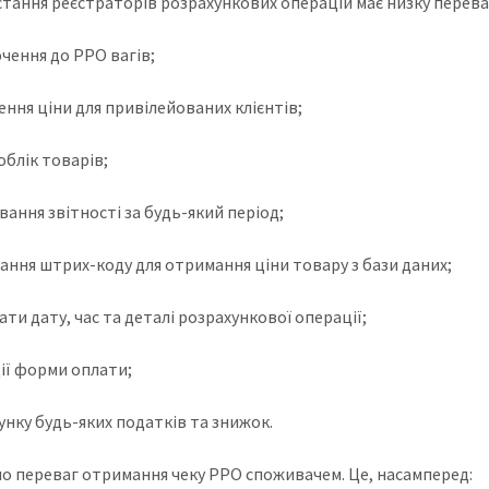
тання реєстраторів розрахункових операцій має низку переваг.
ючення до РРО вагів;
ення ціни для привілейованих клієнтів;
облік товарів;
ання звітності за будь-який період;
вання штрих-коду для отримання ціни товару з бази даних;
ати дату, час та деталі розрахункової операції;
ції форми оплати;
унку будь-яких податків та знижок.
о переваг отримання чеку РРО споживачем. Це, насамперед: