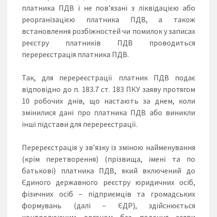
платника ПДВ і не пов’язані з ліквідацією або
реорганізацією платника ПДВ, а також
встановлення розбіжностей чи помилок у записах
реєстру платників ПДВ проводиться
перереєстрація платника ПДВ.
Так, для перереєстрації платник ПДВ подає
відповідно до п. 183.7 ст. 183 ПКУ заяву протягом
10 робочих днів, що настають за днем, коли
змінилися дані про платника ПДВ або виникли
інші підстави для перереєстрації.
Перереєстрація у зв’язку із зміною найменування
(крім перетворення) (прізвища, імені та по
батькові) платника ПДВ, який включений до
Єдиного державного реєстру юридичних осіб,
фізичних осіб – підприємців та громадських
формувань (далі – ЄДР), здійснюється
контролюючим органом без подання заяви