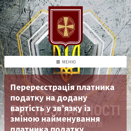
МЕНЮ
Перереєстрація платника
податку на додану
вартість у зв’язку із
зміною найменування
платника податку