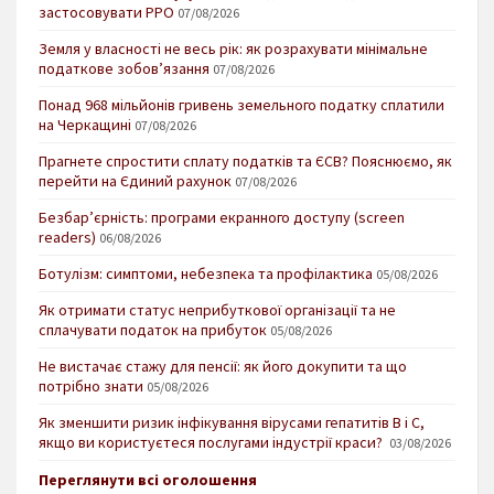
застосовувати РРО
07/08/2026
Земля у власності не весь рік: як розрахувати мінімальне
податкове зобов’язання
07/08/2026
Понад 968 мільйонів гривень земельного податку сплатили
на Черкащині
07/08/2026
Прагнете спростити сплату податків та ЄСВ? Пояснюємо, як
перейти на Єдиний рахунок
07/08/2026
Безбар’єрність: програми екранного доступу (screen
readers)
06/08/2026
Ботулізм: симптоми, небезпека та профілактика
05/08/2026
Як отримати статус неприбуткової організації та не
сплачувати податок на прибуток
05/08/2026
Не вистачає стажу для пенсії: як його докупити та що
потрібно знати
05/08/2026
Як зменшити ризик інфікування вірусами гепатитів В і С,
якщо ви користуєтеся послугами індустрії краси?
03/08/2026
Переглянути всі оголошення