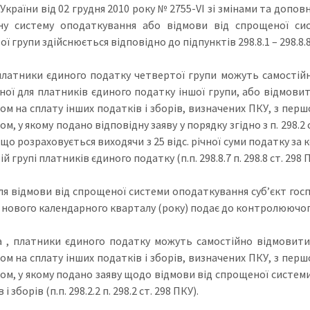
України від 02 грудня 2010 року № 2755-VI зі змінами та допо
ну систему оподаткування або відмови від спрощеної си
ї групи здійснюється відповідно до підпунктів 298.8.1 – 298.8.8 п
платники єдиного податку четвертої групи можуть самостійн
ної для платників єдиного податку іншої групи, або відмовит
ом на сплату інших податків і зборів, визначених ПКУ, з перш
м, у якому подано відповідну заяву у порядку згідно з п. 298.2
 що розраховується виходячи з 25 відс. річної суми податку з
й групі платників єдиного податку (п.п. 298.8.7 п. 298.8 ст. 298 
ля відмови від спрощеної системи оподаткування суб’єкт госп
нового календарного кварталу (року) подає до контролюючого орг
 , платники єдиного податку можуть самостійно відмовитис
ом на сплату інших податків і зборів, визначених ПКУ, з перш
ом, у якому подано заяву щодо відмови від спрощеної системи
і зборів (п.п. 298.2.2 п. 298.2 ст. 298 ПКУ).