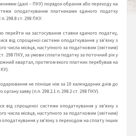
вненнями (далі – ПКУ) порядок обрання або переходу на
стеми оподаткування платниками єдиного податку
. 298.8 ст. 298 ПКУ.
о перейти на застосування ставки єдиного податку,
ися від спрощеної системи оподаткування у зв’язку з
ого числа місяця, наступного за податковим (звітним)
 ст. 298 ПКУ, за умови сплати податку за поточний рік у
а кожний квартал, протягом якого платник перебував на
ПКУ).
одарювання не пізніше ніж за 10 календарних днів до
ану заяву (п.п. 298.2.1 п. 298.2 ст. 298 ПКУ).
я від спрощеної системи оподаткування у зв’язку з
ого числа місяця, наступного за податковим (звітним)
 оподаткування у зв’язку з переходом на сплату інших