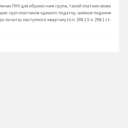
лених ПКУ для обраної ним групи, такий платник може
нших груп платників єдиного податку, шляхом подання
 початку наступного кварталу (п.п. 298.1.5 п. 298.1 ст.