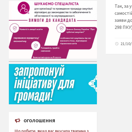
Так, за
самості
заяви до
298 ПКУ)
21/10/
ОГОЛОШЕННЯ
Що робити, якщо вас вкусила тварина з