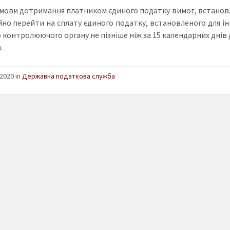
 умови дотримання платником єдиного податку вимог, встанов
йно перейти на сплату єдиного податку, встановленого для і
 контролюючого органу не пізніше ніж за 15 календарних днів до
.
2020 in
Державна податкова служба