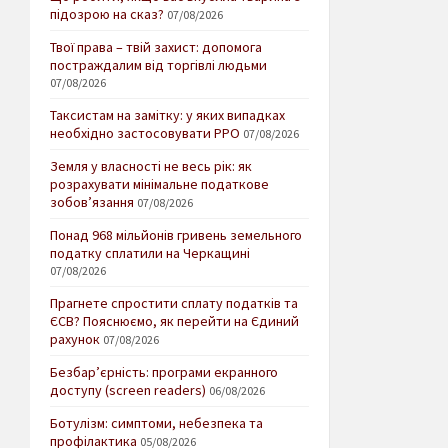
підозрою на сказ?
07/08/2026
Твої права – твій захист: допомога
постраждалим від торгівлі людьми
07/08/2026
Таксистам на замітку: у яких випадках
необхідно застосовувати РРО
07/08/2026
Земля у власності не весь рік: як
розрахувати мінімальне податкове
зобов’язання
07/08/2026
Понад 968 мільйонів гривень земельного
податку сплатили на Черкащині
07/08/2026
Прагнете спростити сплату податків та
ЄСВ? Пояснюємо, як перейти на Єдиний
рахунок
07/08/2026
Безбар’єрність: програми екранного
доступу (screen readers)
06/08/2026
Ботулізм: симптоми, небезпека та
профілактика
05/08/2026