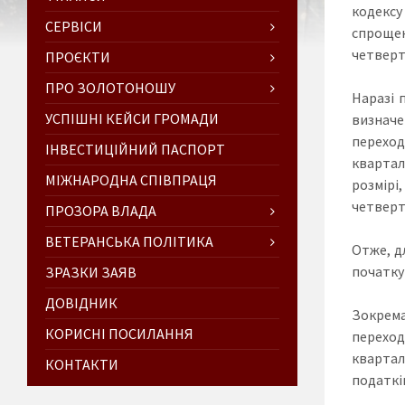
кодексу 
СЕРВІСИ
спроще
четверто
ПРОЄКТИ
ПРО ЗОЛОТОНОШУ
Наразі 
УСПІШНІ КЕЙСИ ГРОМАДИ
визначе
переход
ІНВЕСТИЦІЙНИЙ ПАСПОРТ
квартало
МІЖНАРОДНА СПІВПРАЦЯ
розмірі,
четверті
ПРОЗОРА ВЛАДА
ВЕТЕРАНСЬКА ПОЛІТИКА
Отже, д
початку 
ЗРАЗКИ ЗАЯВ
ДОВІДНИК
Зокрема
КОРИСНІ ПОСИЛАННЯ
переход
квартал
КОНТАКТИ
податків 