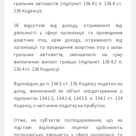
гральних автоматів (підпункт 136.4.1 п. 136.4 ст.
136 Кодексу);
18 відсотків від доходу, отриманого від
діяльності у сфері організації та проведення
азартних ігор, крім доходу, отриманого від
організації та проведення азартних ігор у залах
гральних автоматів, зменшеного на суму
виплачених виплат гравцю (підпункт 136.4.2 п.
136.4 ст. 136 Кодексу).
Відповідно до п. 136.5 ст. 136 Кодексу податок на
дохід, визначений як об’єкт оподаткування у
підпунктах 134.1.2, 134.1.4, 134.1.5 п. 134.1 ст. 134
Кодексу, є частиною податку на прибуток.
Отже, на суб’єктів господарювання, що на
підставі відповідної ліцензії здійснюють
господарську діяльність у сфері організації та