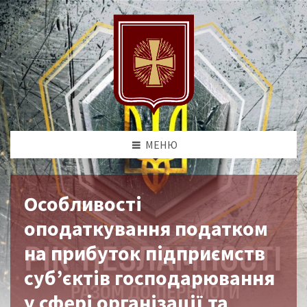
МЕНЮ
Особливості
оподаткування податком
на прибуток підприємств
суб’єктів господарювання
у сфері організації та