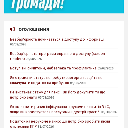
ОГОЛОШЕННЯ
Безбар'єрність починається з доступу до інформації
06/08/2026
Безбар’єрність: програми екранного доступу (screen
readers)
06/08/2026
Ботулізм: симптоми, небезпека та профілактика
05/08/2026
Як отримати статус неприбуткової організації та не
сплачувати податок на прибуток
05/08/2026
Не вистачає стажу для пенсії: як його докупити та що
потрібно знати
05/08/2026
Як зменшити ризик інфікування вірусами гепатитів В і С,
якщо ви користуєтеся послугами індустрії краси?
03/08/2026
Податок на нерухоме майно: що потрібно зробити після
отримання ППР
31/07/2026