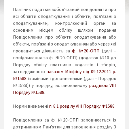
Платник податків зобов’язаний повідомляти про
всі об’єкти оподаткування і об’єкти, пов’язані з
оподаткуванням, контролюючий орган за
основним місцем обліку шляхом подання
Повідомлення про об’єкти оподаткування або
об’єкти, пов’язані з оподаткуванням або через які
провадиться діяльність за
ф. №20-ОПП
(далі –
повідомлення за ф. №20-ОПП) (додаток №10 до
Порядку обліку платників податків і зборів,
затвердженого
наказом Мінфіну від 09.12.2011 р.
№1588
із змінами і доповненнями (далі – Порядок
№1588)) у порядку, встановленому
розділом VIIІ
Порядку №1588
.
Норми визначені
п. 8.1 розділу VIIІ Порядку №1588
.
Повідомлення за ф. №20-ОПП заповнюється із
дотриманням Пам’ятки для заповнення розділу 3