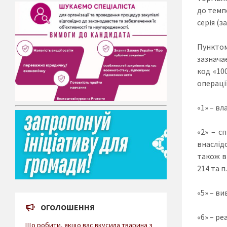
до темп
серія (з
Пунктом
зазнача
код «10
операці
«1» – в
«2» – с
внаслід
також в
214 та п
«5» – ви
ОГОЛОШЕННЯ
«6» – ре
Що робити, якщо вас вкусила тварина з