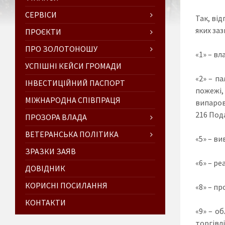
СЕРВІСИ
Так, від
яких заз
ПРОЄКТИ
ПРО ЗОЛОТОНОШУ
«1» – в
УСПІШНІ КЕЙСИ ГРОМАДИ
«2» – п
ІНВЕСТИЦІЙНИЙ ПАСПОРТ
пожежі,
МІЖНАРОДНА СПІВПРАЦЯ
випаров
216 Под
ПРОЗОРА ВЛАДА
ВЕТЕРАНСЬКА ПОЛІТИКА
«5» – ви
ЗРАЗКИ ЗАЯВ
«6» – ре
ДОВІДНИК
КОРИСНІ ПОСИЛАННЯ
«8» – п
КОНТАКТИ
«9» – о
торгівлі