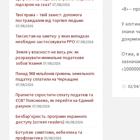
підозрою на сказ?
07/08/2026
«8» – п
Твої права – твій захист: допомога
постраждалим від торгівлі людьми
У кліти
07/08/2026
знаки ч
Таксистам на замітку: у яких випадках
документ
необхідно застосовувати РРО
07/08/2026
Земля у власності не весь рік: як
Отже, в
розрахувати мінімальне податкове
зазнача
зобов’язання
07/08/2026
«100000
Понад 968 мільйонів гривень земельного
податку сплатили на Черкащині
07/08/2026
02/04/
Прагнете спростити сплату податків та
ЄСВ? Пояснюємо, як перейти на Єдиний
рахунок
07/08/2026
Безбар’єрність: програми екранного
доступу (screen readers)
06/08/2026
Ботулізм: симптоми, небезпека та
профілактика
05/08/2026