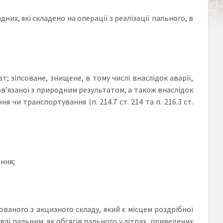
дних, які складено на операції з реалізації пального, в
; зіпсоване, знищене, в тому числі внаслідок аварії,
ов’язаної з природним результатом, а також внаслідок
чи транспортування (п. 214.7 ст. 214 та п. 216.3 ст.
ання;
ованого з акцизного складу, який є місцем роздрібної
влі пальним, як обсягів пального у літрах, приведених