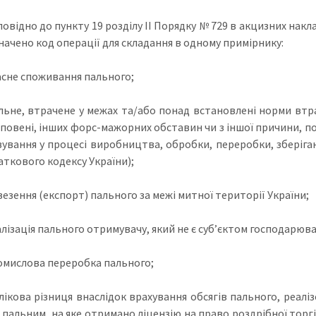
повідно до пункту 19 розділу ІІ Порядку № 729 в акцизних накла
начено код операції для складання в одному примірнику:
ласне споживання пального;
альне, втрачене у межах та/або понад встановлені норми втрат
 повені, інших форс-мажорних обставин чи з іншої причини, п
ування у процесі виробництва, обробки, переробки, зберігання 
аткового кодексу України);
везення (експорт) пального за межі митної території України;
алізація пального отримувачу, який не є суб’єктом господарюв
ромислова переробка пального;
блікова різниця внаслідок врахування обсягів пального, реаліз
 пальним, на яке отримано ліцензію на право роздрібної торгі