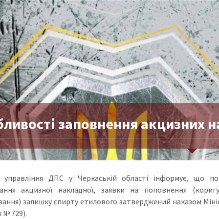
бливості заповнення акцизних 
 управління ДПС у Черкаській області інформує, що пор
вання акцизної накладної, заявки на поповнення (кориг
вання) залишку спирту етилового затверджений наказом Мініст
 № 729).