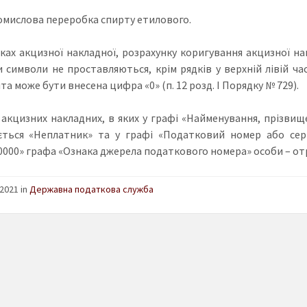
ромислова переробка спирту етилового.
нках акцизної накладної, розрахунку коригування акцизної на
и символи не проставляються, крім рядків у верхній лівій ч
а може бути внесена цифра «0» (п. 12 розд. І Порядку № 729).
 акцизних накладних, в яких у графі «Найменування, прізвище
ється «Неплатник» та у графі «Податковий номер або сер
0000» графа «Ознака джерела податкового номера» особи – от
2021 in
Державна податкова служба