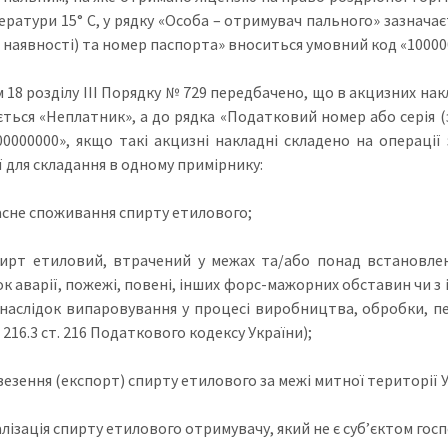
ератури 15° C, у рядку «Особа – отримувач пального» зазнача
а наявності) та номер паспорта» вноситься умовний код «10000
 18 розділу ІІІ Порядку № 729 передбачено, що в акцизних на
ється «Неплатник», а до рядка «Податковий номер або серія 
00000000», якщо такі акцизні накладні складено на операції 
ї для складання в одному примірнику:
ласне споживання спирту етилового;
пирт етиловий, втрачений у межах та/або понад встановлен
ок аварії, пожежі, повені, інших форс-мажорних обставин чи з 
наслідок випаровування у процесі виробництва, обробки, пер
. 216.3 ст. 216 Податкового кодексу України);
везення (експорт) спирту етилового за межі митної території 
алізація спирту етилового отримувачу, який не є суб’єктом го