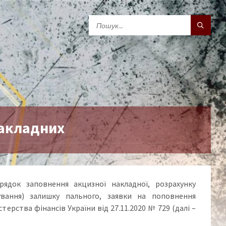
накладних
ядок заповнення акцизної накладної, розрахунку
ування) залишку пального, заявки на поповнення
ерства фінансів України від 27.11.2020 № 729 (далі –