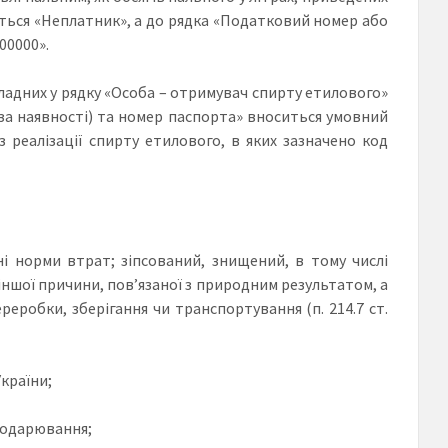
ється «Неплатник», а до рядка «Податковий номер або
00000».
кладних у рядку «Особа – отримувач спирту етилового»
(за наявності) та номер паспорта» вноситься умовний
з реалізації спирту етилового, в яких зазначено код
і норми втрат; зіпсований, знищений, в тому числі
іншої причини, пов’язаної з природним результатом, а
еробки, зберігання чи транспортування (п. 214.7 ст.
України;
сподарювання;