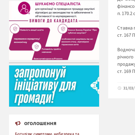
фінансо
п. 170.2 
Ставка п
ст. 167 
Водноча
річного
продажу 
ст. 169 
31/03/
ОГОЛОШЕННЯ
Ботулізм: симптоми, небезпека та