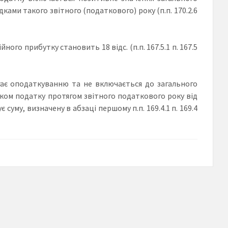
ами такого звітного (податкового) року (п.п. 170.2.6
ного прибутку становить 18 відс. (п.п. 167.5.1 п. 167.5
лягає оподаткуванню та не включається до загального
ком податку протягом звітного податкового року від
уму, визначену в абзаці першому п.п. 169.4.1 п. 169.4