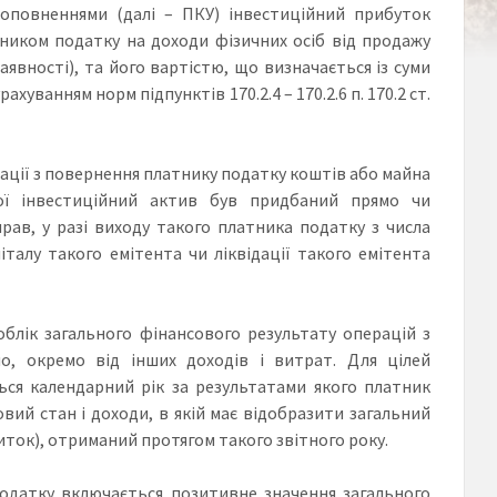
 доповненнями (далі – ПКУ) інвестиційний прибуток
ником податку на доходи фізичних осіб від продажу
аявності), та його вартістю, що визначається із суми
ванням норм підпунктів 170.2.4 – 170.2.6 п. 170.2 ст.
ації з повернення платнику податку коштів або майна
ої інвестиційний актив був придбаний прямо чи
ав, у разі виходу такого платника податку з числа
італу такого емітента чи ліквідації такого емітента
У облік загального фінансового результату операцій з
о, окремо від інших доходів і витрат. Для цілей
ься календарний рік за результатами якого платник
ий стан і доходи, в якій має відобразити загальний
ток), отриманий протягом такого звітного року.
податку включається позитивне значення загального