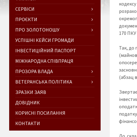
кодексу
СЕРВІСИ
розрахо
окремог
ПРОЄКТИ
документ
ПРО ЗОЛОТОНОШУ
170 ПКУ
УСПІШНІ КЕЙСИ ГРОМАДИ
Так, до
ІНВЕСТИЦІЙНИЙ ПАСПОРТ
(майно
МІЖНАРОДНА СПІВПРАЦЯ
опосере
засновн
ПРОЗОРА ВЛАДА
(абзац в
ВЕТЕРАНСЬКА ПОЛІТИКА
Звертає
ЗРАЗКИ ЗАЯВ
інвести
ДОВІДНИК
оподатк
КОРИСНІ ПОСИЛАННЯ
податку
фінансо
КОНТАКТИ
До скла