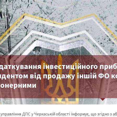
даткування інвестиційного приб
дентом від продажу іншій ФО ко
іонерними
управління ДПС у Черкаській області інформує, що згідно з абз