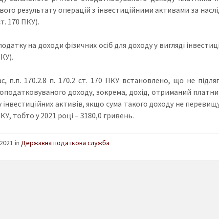
вого результату операцій з інвестиційними активами за наслідк
ст. 170 ПКУ).
одатку на доходи фізичних осіб для доходу у вигляді інвестицій
ПКУ).
с, п.п. 170.2.8 п. 170.2 ст. 170 ПКУ встановлено, що не під
 оподатковуваного доходу, зокрема, дохід, отриманий платни
інвестиційних активів, якщо сума такого доходу не перевищує с
ПКУ, тобто у 2021 році – 3180,0 гривень.
2021 in
Державна податкова служба