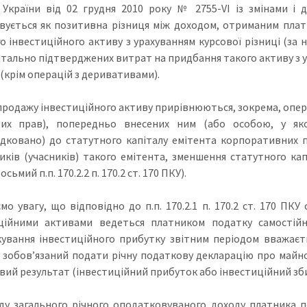
 України від 02 грудня 2010 року № 2755-VІ із змінами і
вується як позитивна різниця між доходом, отриманим плат
о інвестиційного активу з урахуванням курсової різниці (за н
ально підтверджених витрат на придбання такого активу з ураху
 (крім операцій з деривативами).
 продажу інвестиційного активу прирівнюються, зокрема, опер
вих прав), попередньо внесених ним (або особою, у як
дковано) до статутного капіталу емітента корпоративних пр
иків (учасників) такого емітента, зменшення статутного кап
осьмий п.п. 170.2.2 п. 170.2 ст. 170 ПКУ).
мо увагу, що відповідно до п.п. 170.2.1 п. 170.2 ст. 170 ПК
ційними активами ведеться платником податку самостійн
ування інвестиційного прибутку звітним періодом вважаєт
 зобов’язаний подати річну податкову декларацію про майнов
вий результат (інвестиційний прибуток або інвестиційний зби
ду загального річного оподатковуваного доходу платника 