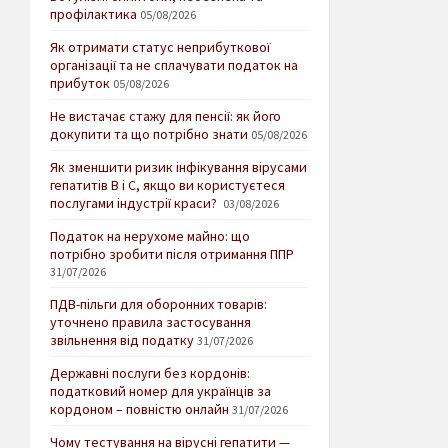
профілактика
05/08/2026
Як отримати статус неприбуткової
організації та не сплачувати податок на
прибуток
05/08/2026
Не вистачає стажу для пенсії: як його
докупити та що потрібно знати
05/08/2026
Як зменшити ризик інфікування вірусами
гепатитів В і С, якщо ви користуєтеся
послугами індустрії краси?
03/08/2026
Податок на нерухоме майно: що
потрібно зробити після отримання ППР
31/07/2026
ПДВ-пільги для оборонних товарів:
уточнено правила застосування
звільнення від податку
31/07/2026
Державні послуги без кордонів:
податковий номер для українців за
кордоном – повністю онлайн
31/07/2026
Чому тестування на вірусні гепатити —