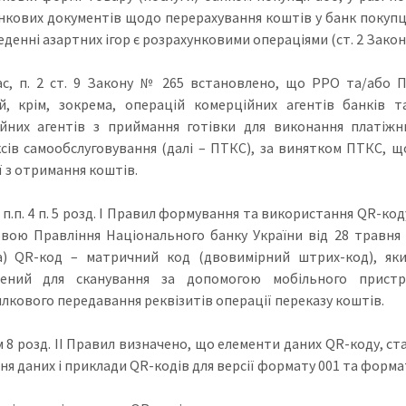
нкових документів щодо перерахування коштів у банк покупця
денні азартних ігор є розрахунковими операціями (ст. 2 Закону
с, п. 2 ст. 9 Закону № 265 встановлено, що РРО та/або 
й, крім, зокрема, операцій комерційних агентів банків т
йних агентів з приймання готівки для виконання платіжн
сів самообслуговування (далі – ПТКС), за винятком ПТКС, 
ї з отримання коштів.
з п.п. 4 п. 5 розд. I Правил формування та використання QR-ко
вою Правління Національного банку України від 28 травня 
а) QR-код – матричний код (двовимірний штрих-код), як
чений для сканування за допомогою мобільного прист
лкового передавання реквізитів операції переказу коштів.
 8 розд. II Правил визначено, що елементи даних QR-коду, с
я даних і приклади QR-кодів для версії формату 001 та формат