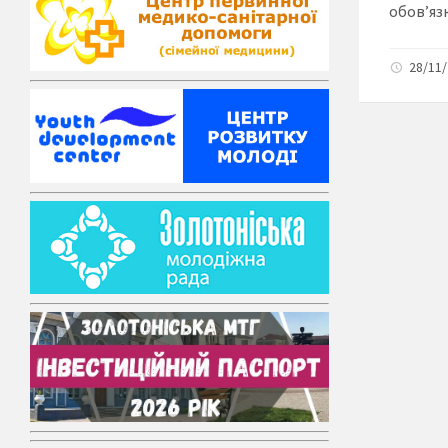
обов’яз
28/11/