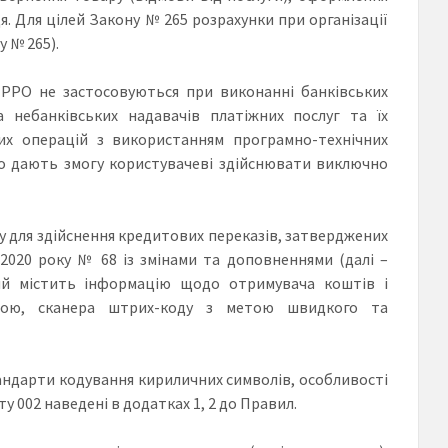
. Для цілей Закону № 265 розрахунки при організації
 № 265).
ПРРО не застосовуються при виконанні банківських
а небанківських надавачів платіжних послуг та їх
их операцій з використанням програмно-технічних
що дають змогу користувачеві здійснювати виключно
ду для здійснення кредитових переказів, затверджених
2020 року № 68 із змінами та доповненнями (далі –
ий містить інформацію щодо отримувача коштів і
рою, сканера штрих-коду з метою швидкого та
тандарти кодування кириличних символів, особливості
у 002 наведені в додатках 1, 2 до Правил.