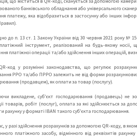
ція, що міститься в QR-коді, сканується за допомогою камери 
ізованого банківського обладнання або універсального скане
ння платежу, яка відобразиться в застосунку або інших інфор
Правил).
дно до п. 13 ст. 1 Закону України від 30 червня 2021 року № 
 платіжний інструмент, реалізований на будь-якому носії, 
ання платіжної операції та/або здійснення інших операцій, ви
QR-код у розумінні законодавства, що регулює розрахунк
вання РРО та/або ПРРО залежить не від форми розрахункових 
рювання (продавцем), як оплати за товар (послугу).
ючи викладене, суб’єкт господарювання (продавець) не з
ції товарів, робіт (послуг), оплата за які здійснюється за до
ти рахунку у форматі ІВАN такого суб’єкта господарювання.
с, у разі здійснення розрахунків за допомогою QR-коду, в яком
нного платіжного засобу, відмінного від реквізитів рахунк