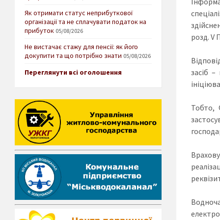
Інформа
Як отримати статус неприбуткової
спеціал
організації та не сплачувати податок на
здійсне
прибуток
05/08/2026
розд. V 
Не вистачає стажу для пенсії: як його
докупити та що потрібно знати
05/08/2026
Відпові
засіб –
Переглянути всі оголошення
ініціюв
Тобто, 
застосу
господа
Врахову
реаліза
реквізи
Водноча
електро