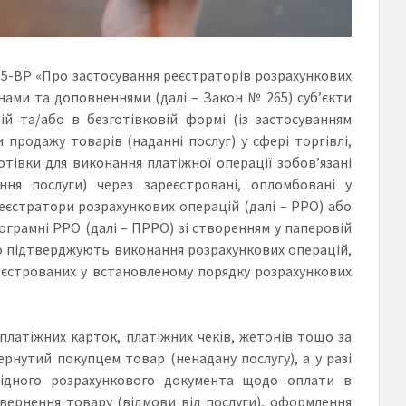
5/95-ВР «Про застосування реєстраторів розрахункових
мінами та доповненнями (далі – Закон № 265) суб’єкти
ій та/або в безготівковій формі (із застосуванням
 продажу товарів (наданні послуг) у сфері торгівлі,
отівки для виконання платіжної операції зобов’язані
ня послуги) через зареєстровані, опломбовані у
єстратори розрахункових операцій (далі – РРО) або
грамні РРО (далі – ПРРО) зі створенням у паперовій
о підтверджують виконання розрахункових операцій,
еєстрованих у встановленому порядку розрахункових
платіжних карток, платіжних чеків, жетонів тощо за
вернутий покупцем товар (ненадану послугу), а у разі
відного розрахункового документа щодо оплати в
овернення товару (відмови від послуги), оформлення