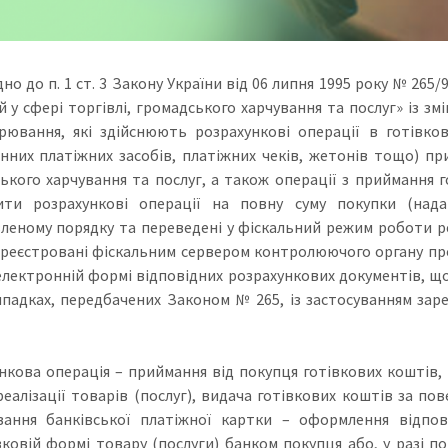
дно до п. 1 ст. 3 Закону України від 06 липня 1995 року № 26
й у сфері торгівлі, громадського харчування та послуг» із з
рювання, які здійснюють розрахункові операції в готівков
нних платіжних засобів, платіжних чеків, жетонів тощо) при
ького харчування та послуг, а також операції з приймання г
ти розрахункові операції на повну суму покупки (надан
леному порядку та переведені у фіскальний режим роботи ре
ареєстровані фіскальним сервером контролюючого органу про
електронній формі відповідних розрахункових документів, щ
ипадках, передбачених Законом № 265, із застосуванням зар
нкова операція – приймання від покупця готівкових коштів, 
реалізації товарів (послуг), видача готівкових коштів за по
вання банківської платіжної картки – оформлення відпо
вковій формі товару (послуги) банком покупця або, у разі п