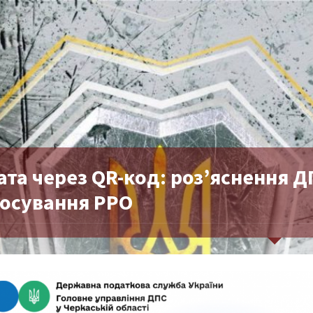
ата через QR-код: роз’яснення 
тосування РРО