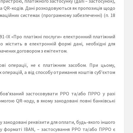
пристрою, платіжного застосунку (далі – застосунок),
ра QR-кодів. Дані розкодовуються як пропозиція щодо
маційних системах (програмному забезпеченні) (п. 18
1591-IX «Про платіжні послуги» електронний платіжний
що містить в електронній формі дані, необхідні для
значених договором з емітентом.
ові операції, не є платіжним засобом. При цьому,
операцій, а від способу отримання коштів суб’єктом
обов’язаний застосовувати РРО та/або ПРРО у разі
помогою QR-коду, в якому закодовані повні банківські
у закодовані реквізити для оплати, будь-якого іншого
у у форматі ІВАN, – застосування РРО та/або ПРРО є