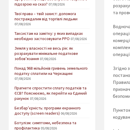
підозрою на сказ?
07/08/2026
розраху
та прове
Твої права – твій захист: допомога
постраждалим від торгівлі людьми
07/08/2026
Водноча
операці
Таксистам на замітку: у яких випадках
необхідно застосовувати РРО
07/08/2026
комерці
комплек
Земля у власності не весь рік: як
розрахувати мінімальне податкове
операці
зобов’язання
07/08/2026
Згідно 
Понад 968 мільйонів гривень земельного
податку сплатили на Черкащині
постано
07/08/2026
Правил
Прагнете спростити сплату податків та
призна
ЄСВ? Пояснюємо, як перейти на Єдиний
безпоми
рахунок
07/08/2026
Безбар’єрність: програми екранного
Пунктом
доступу (screen readers)
06/08/2026
кодуванн
Ботулізм: симптоми, небезпека та
профілактика
05/08/2026