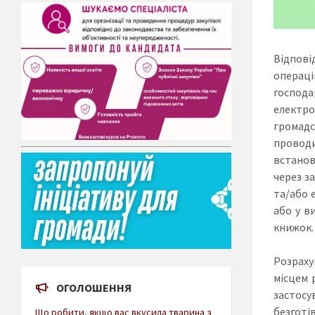
Відпові
операці
господа
електро
громадс
проводи
встанов
через з
та/або 
або у в
книжок.
Розраху
місцем 
ОГОЛОШЕННЯ
застосу
безготі
Що робити, якщо вас вкусила тварина з