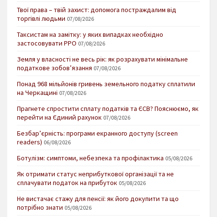
Твої права – твій захист: допомога постраждалим від
торгівлі людьми
07/08/2026
Таксистам на замітку: у яких випадках необхідно
застосовувати РРО
07/08/2026
Земля у власності не весь рік: як розрахувати мінімальне
податкове зобов’язання
07/08/2026
Понад 968 мільйонів гривень земельного податку сплатили
на Черкащині
07/08/2026
Прагнете спростити сплату податків та ЄСВ? Пояснюємо, як
перейти на Єдиний рахунок
07/08/2026
Безбар’єрність: програми екранного доступу (screen
readers)
06/08/2026
Ботулізм: симптоми, небезпека та профілактика
05/08/2026
Як отримати статус неприбуткової організації та не
сплачувати податок на прибуток
05/08/2026
Не вистачає стажу для пенсії: як його докупити та що
потрібно знати
05/08/2026