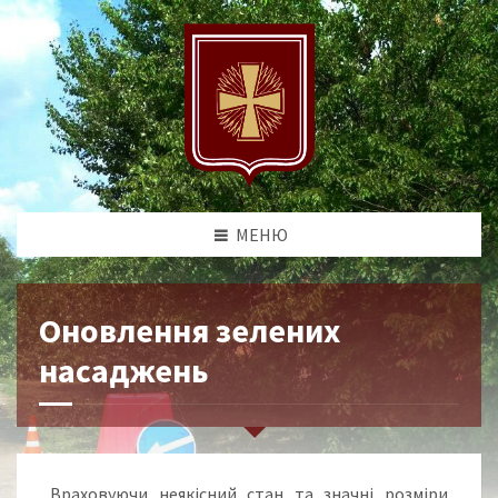
МЕНЮ
Оновлення зелених
насаджень
Враховуючи неякісний стан та значні розміри