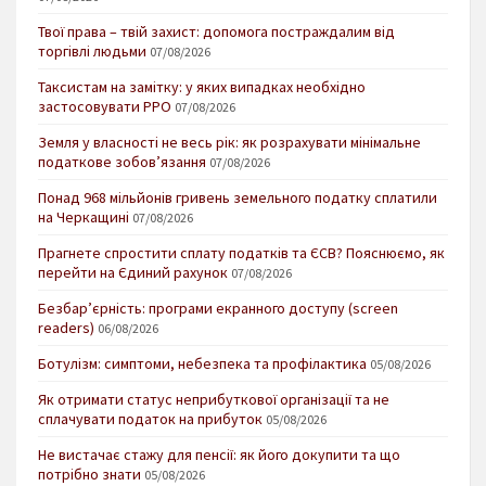
Твої права – твій захист: допомога постраждалим від
торгівлі людьми
07/08/2026
Таксистам на замітку: у яких випадках необхідно
застосовувати РРО
07/08/2026
Земля у власності не весь рік: як розрахувати мінімальне
податкове зобов’язання
07/08/2026
Понад 968 мільйонів гривень земельного податку сплатили
на Черкащині
07/08/2026
Прагнете спростити сплату податків та ЄСВ? Пояснюємо, як
перейти на Єдиний рахунок
07/08/2026
Безбар’єрність: програми екранного доступу (screen
readers)
06/08/2026
Ботулізм: симптоми, небезпека та профілактика
05/08/2026
Як отримати статус неприбуткової організації та не
сплачувати податок на прибуток
05/08/2026
Не вистачає стажу для пенсії: як його докупити та що
потрібно знати
05/08/2026