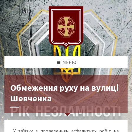
МЕНЮ
Обмеження руху на вулиці
Шевченка
У зв’язку з проведенням асфальтних робіт на