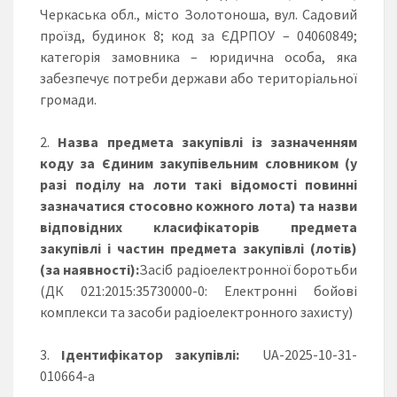
Черкаська обл., місто Золотоноша, вул. Садовий
проїзд, будинок 8; код за ЄДРПОУ – 04060849;
категорія замовника – юридична особа, яка
забезпечує потреби держави або територіальної
громади.
Назва предмета закупівлі із зазначенням
коду за Єдиним закупівельним словником (у
разі поділу на лоти такі відомості повинні
зазначатися стосовно кожного лота) та назви
відповідних класифікаторів предмета
закупівлі і частин предмета закупівлі (лотів)
(за наявності):
Засіб радіоелектронної боротьби
(ДК 021:2015:35730000-0: Електронні бойові
комплекси та засоби радіоелектронного захисту)
Ідентифікатор закупівлі
:
UA-2025-10-31-
010664-a