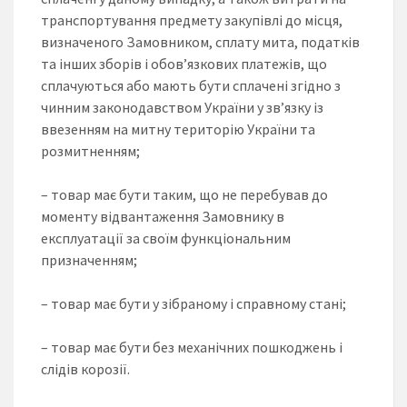
транспортування предмету закупівлі до місця,
визначеного Замовником, сплату мита, податків
та інших зборів і обов’язкових платежів, що
сплачуються або мають бути сплачені згідно з
чинним законодавством України у зв’язку із
ввезенням на митну територію України та
розмитненням;
– товар має бути таким, що не перебував до
моменту відвантаження Замовнику в
експлуатації за своїм функціональним
призначенням;
– товар має бути у зібраному і справному стані;
– товар має бути без механічних пошкоджень і
слідів корозії.