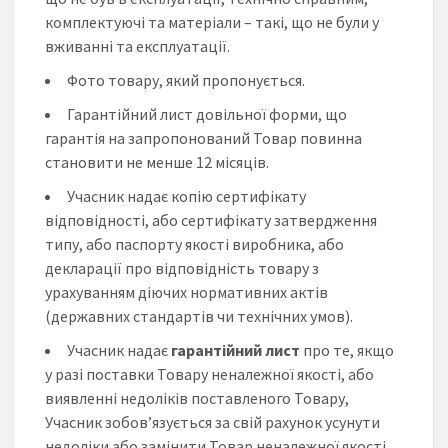
комплектуючі та матеріали – такі, що не були у
вживанні та експлуатації.
Фото товару, який пропонується.
Гарантійний лист довільної форми, що
гарантія на запропонований Товар повинна
становити не менше 12 місяців.
Учасник надає копію сертифікату
відповідності, або сертифікату затвердження
типу, або паспорту якості виробника, або
декларації про відповідність товару з
урахуванням діючих нормативних актів
(державних стандартів чи технічних умов).
Учасник надає
гарантійний лист
про те, якщо
у разі поставки Товару неналежної якості, або
виявленні недоліків поставленого Товару,
Учасник зобов’язується за свій рахунок усунути
недоліки або замінити Товар неналежної якості