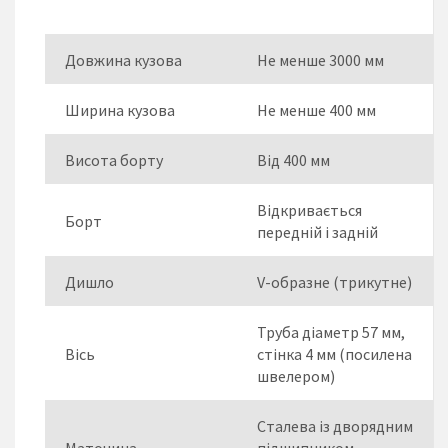
Довжина кузова
Не менше 3000 мм
Ширина кузова
Не менше 400 мм
Висота борту
Від 400 мм
Відкривається
Борт
передній і задній
Дишло
V-образне (трикутне)
Труба діаметр 57 мм,
Вісь
стінка 4 мм (посилена
швелером)
Сталева із дворядним
Маточина
підшипником