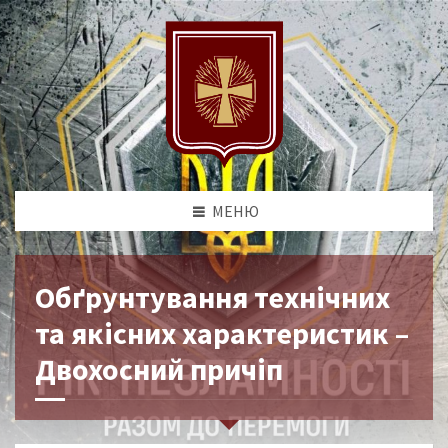
МЕНЮ
Обґрунтування технічних
та якісних характеристик –
Двохосний причіп