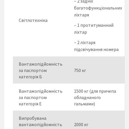
– 2 задніх
багатофункціональних
ліхтаря
Світлотехніка
– 1 протитуманний
ліхтар
– 2 ліхтаря
підсвічування номера
Вантажопідйомність
за паспортом
750 кг
категорія Б
Вантажопідйомність
1500 кг (для причепа
за паспортом
обладнаного
категорія Е
гальмами)
Випробувана
вантажопідйомність
2000 кг