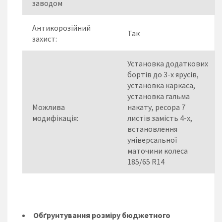
заводом
Антикорозійний
Так
захист:
Установка додаткових
бортів до 3-х ярусів,
установка каркаса,
установка гальма
Можлива
накату, ресора 7
модифікація:
листів замість 4-х,
встановлення
універсальної
маточини колеса
185/65 R14
Обґрунтування розміру бюджетного