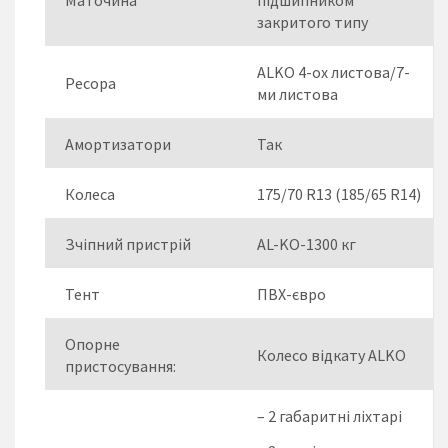
закритого типу
ALKO 4-ох листова/7-
Ресора
ми листова
Амортизатори
Так
Колеса
175/70 R13 (185/65 R14)
Зчіпний пристрій
AL-KO-1300 кг
Тент
ПВХ-євро
Опорне
Колесо відкату ALKO
пристосування:
– 2 габаритні ліхтарі