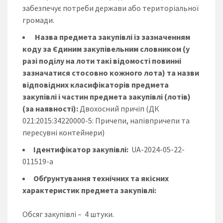
забезпечує потреби держави або територіальної
громади.
Назва предмета закупівлі із зазначенням
коду за Єдиним закупівельним словником (у
разі поділу на лоти такі відомості повинні
зазначатися стосовно кожного лота) та назви
відповідних класифікаторів предмета
закупівлі і частин предмета закупівлі (лотів)
(за наявності):
Двохосний причіп (ДК
021:2015:34220000-5: Причепи, напівпричепи та
пересувні контейнери)
Ідентифікатор закупівлі:
UA-2024-05-22-
011519-a
Обґрунтування технічних та якісних
характеристик предмета закупівлі:
Обсяг закупівлі – 4 штуки.