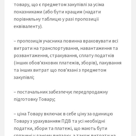
товару, що є предметом закупівлі за усіма
показниками (або бути кращим (надати
порівняльну таблицю у разі пропозиції
еквіваленту).
– пропозиція учасника повинна враховувати всі
витрати на транспортування, навантаження та
розвантаження, страхування, сплату податків
(інших обов’язкових платежів, зборів), пакування
та інших витрат що пов’язані з предметом
закупівлі;
– постачальник забезпечує передпродажну
підготовку Товару;
– ціна Товару включає в себе ціну за одиницю
Товару з урахуванням ПДВ та усі необхідні
податки, збори та платежі, що мають бути
сплачені у даному випадку, а також витрати на