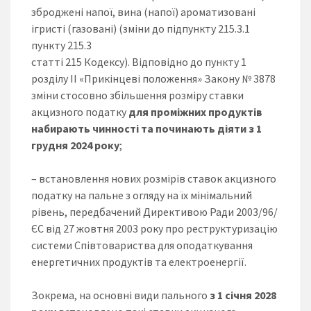
зброджені напої, вина (напої) ароматизовані
ігристі (газовані) (зміни до підпункту 215.3.1
пункту 215.3
статті 215 Кодексу). Відповідно до пункту 1
розділу ІІ «Прикінцеві положення» Закону № 3878
зміни стосовно збільшення розміру ставки
акцизного податку
для проміжних продуктів
набирають чинності та починають діяти з 1
грудня 2024 року
;
– встановлення нових розмірів ставок акцизного
податку на пальне з огляду на їх мінімальний
рівень, передбачений Директивою Ради 2003/96/
ЄС від 27 жовтня 2003 року про реструктуризацію
системи Співтовариства для оподаткування
енергетичних продуктів та електроенергії.
Зокрема, на основні види пального
з 1 січня 2028