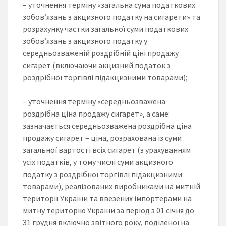
– уточнення терміну «загальна сума податкових
зобов’язань з акцизного податку на сигарети» та
розрахунку частки загальної суми податкових
зобов’язань з акцизного податку у
середньозваженій роздрібній ціні продажу
сигарет (включаючи акцизний податок з
роздрібної торгівлі підакцизними товарами);
– уточнення терміну «середньозважена
роздрібна ціна продажу сигарет», а саме:
зазначається середньозважена роздрібна ціна
продажу сигарет – ціна, розрахована із суми
загальної вартості всіх сигарет (з урахуванням
усіх податків, у тому числі суми акцизного
податку з роздрібної торгівлі підакцизними
товарами), реалізованих виробниками на митній
території України та ввезених імпортерами на
митну територію України за період з 01 січня до
31 грудня включно звітного року, поділеної на