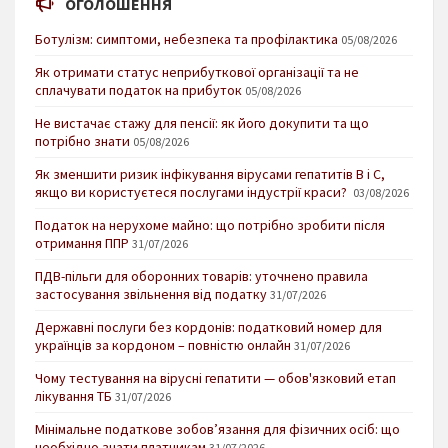
ОГОЛОШЕННЯ
Ботулізм: симптоми, небезпека та профілактика
05/08/2026
Як отримати статус неприбуткової організації та не
сплачувати податок на прибуток
05/08/2026
Не вистачає стажу для пенсії: як його докупити та що
потрібно знати
05/08/2026
Як зменшити ризик інфікування вірусами гепатитів В і С,
якщо ви користуєтеся послугами індустрії краси?
03/08/2026
Податок на нерухоме майно: що потрібно зробити після
отримання ППР
31/07/2026
ПДВ-пільги для оборонних товарів: уточнено правила
застосування звільнення від податку
31/07/2026
Державні послуги без кордонів: податковий номер для
українців за кордоном – повністю онлайн
31/07/2026
Чому тестування на вірусні гепатити — обов'язковий етап
лікування ТБ
31/07/2026
Мінімальне податкове зобов’язання для фізичних осіб: що
необхідно знати платникам
31/07/2026