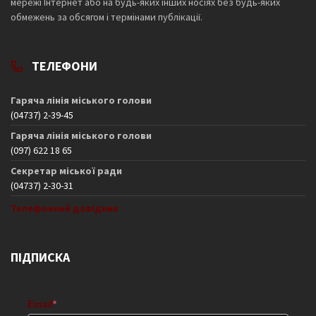
мережі Інтернет або на будь-яких інших носіях без будь-яких
обмежень за обсягом і термінами публікації.
ТЕЛЕФОНИ
Гаряча лінія міського голови
(04737) 2-39-45
Гаряча лінія міського голови
(097) 622 18 65
Секретар міської ради
(04737) 2-30-31
Телефонний довідник
ПІДПИСКА
Email
*