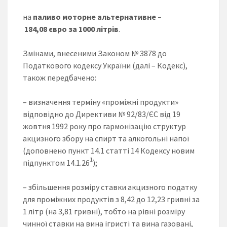
на
паливо моторне альтернативне –
184,08
євро за 1000 літрів
.
Змінами, внесеними Законом № 3878 до
Податкового кодексу України (далі – Кодекс),
також передбачено:
– визначення терміну «проміжні продукти»
відповідно до Директиви № 92/83/ЄС від 19
жовтня 1992 року про гармонізацію структур
акцизного збору на спирт та алкогольні напої
(доповнено пункт 14.1 статті 14 Кодексу новим
1
підпунктом 14.1.26
);
– збільшення розміру ставки акцизного податку
для проміжних продуктів з 8,42 до 12,23 гривні за
1 літр (на 3,81 гривні), тобто на рівні розміру
чинної ставки на вина ігристі та вина газовані,