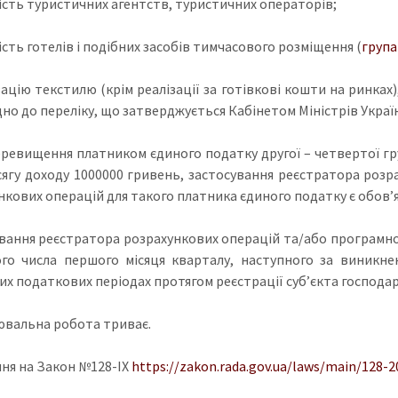
ність туристичних агентств, туристичних операторів;
ість готелів і подібних засобів тимчасового розміщення (
група
зацію текстилю (крім реалізації за готівкові кошти на ринка
дно до переліку, що затверджується Кабінетом Міністрів Украї
перевищення платником єдиного податку другої – четвертої г
сягу доходу 1000000 гривень, застосування реєстратора роз
нкових операцій для такого платника єдиного податку є обов’
вання реєстратора розрахункових операцій та/або програмно
го числа першого місяця кварталу, наступного за виникне
их податкових періодах протягом реєстрації суб’єкта господа
ювальна робота триває.
ня на Закон №128-IX
https://zakon.rada.gov.ua/laws/main/128-2