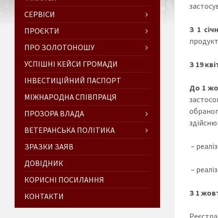
застосу
СЕРВІСИ
З 1 січ
ПРОЄКТИ
продукт
ПРО ЗОЛОТОНОШУ
УСПІШНІ КЕЙСИ ГРОМАДИ
З 19 кв
ІНВЕСТИЦІЙНИЙ ПАСПОРТ
До 1 жо
МІЖНАРОДНА СПІВПРАЦЯ
застосо
обраног
ПРОЗОРА ВЛАДА
здійсню
ВЕТЕРАНСЬКА ПОЛІТИКА
– реалі
ЗРАЗКИ ЗАЯВ
ДОВІДНИК
– реалі
КОРИСНІ ПОСИЛАННЯ
З 1 жов
КОНТАКТИ
Реєстр