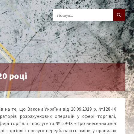
20 році
в на те, що Закони України від 20.09.2019 р. №128-ІХ
аторів розрахункових операцій у сфері торгівлі,
ері торгівлі і послуг» та №129-ІХ «Про внесення змін
рі торгівлі і послуг» передбачають зміни у правилах