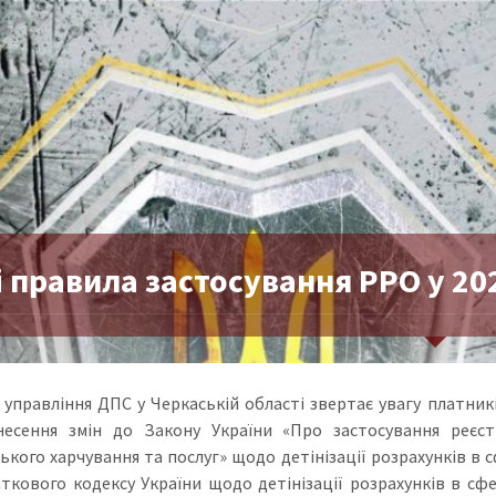
 правила застосування РРО у 20
 управління ДПС у Черкаській області звертає увагу платникі
есення змін до Закону України «Про застосування реєстр
ького харчування та послуг» щодо детінізації розрахунків в сф
ткового кодексу України щодо детінізації розрахунків в сфе