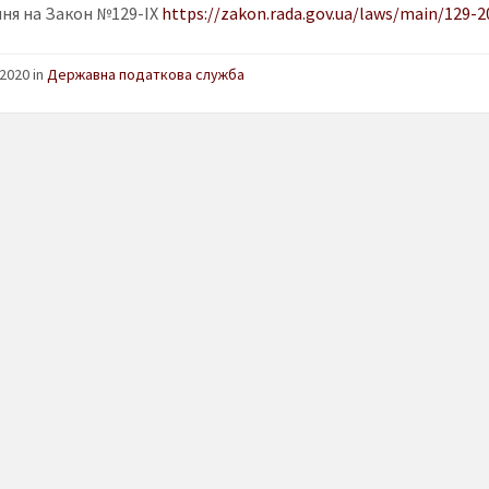
ня на Закон №129-IX
https://zakon.rada.gov.ua/laws/main/129-2
2020 in
Державна податкова служба