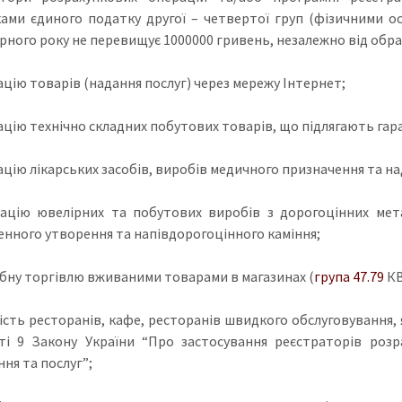
ами єдиного податку другої – четвертої груп (фізичними ос
ного року не перевищує 1000000 гривень, незалежно від обрано
ацію товарів (надання послуг) через мережу Інтернет;
зацію технічно складних побутових товарів, що підлягають га
ацію лікарських засобів, виробів медичного призначення та на
зацію ювелірних та побутових виробів з дорогоцінних мета
енного утворення та напівдорогоцінного каміння;
ібну торгівлю вживаними товарами в магазинах (
група 47.79
КВ
ність ресторанів, кафе, ресторанів швидкого обслуговування,
і 9 Закону України “Про застосування реєстраторів розра
ня та послуг”;