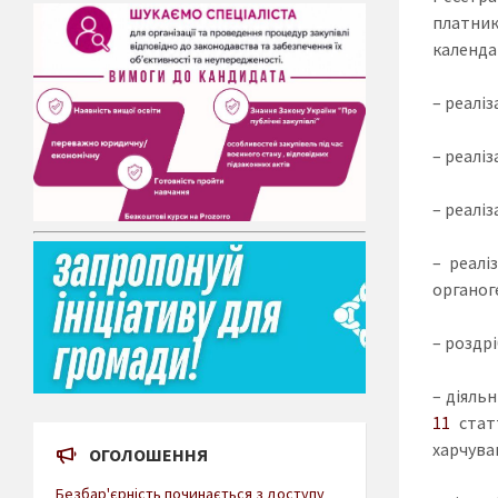
платник
календар
– реаліз
– реалі
– реаліз
– реалі
органог
– роздр
– діяль
11
статт
харчуван
ОГОЛОШЕННЯ
Безбар'єрність починається з доступу