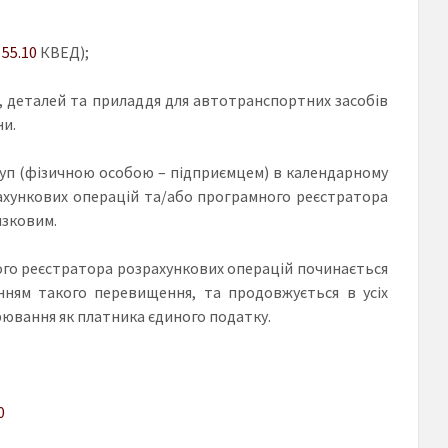
 55.10
КВЕД);
х), деталей та приладдя для автотранспортних засобів
ни.
руп (фізичною особою – підприємцем) в календарному
рахункових операцій та/або програмного реєстратора
язковим.
го реєстратора розрахункових операцій починається
нням такого перевищення, та продовжується в усіх
рювання як платника єдиного податку.
0