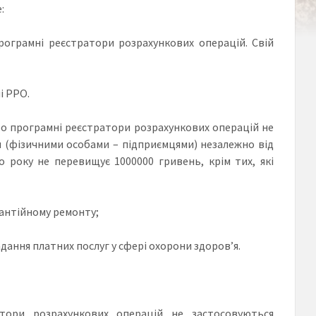
:
ограмні реєстратори розрахункових операцій. Свій
і РРО.
бо програмні реєстратори розрахункових операцій не
п (фізичними особами – підприємцями) незалежно від
о року не перевищує 1000000 гривень, крім тих, які
рантійному ремонту;
дання платних послуг у сфері охорони здоров’я.
атори розрахункових операцій не застосовуються