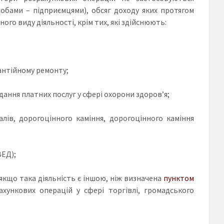
обами – підприємцями), обсяг доходу яких протягом
го виду діяльності, крім тих, які здійснюють:
рантійному ремонту;
дання платних послуг у сфері охорони здоров’я;
лів, дорогоцінного каміння, дорогоцінного каміння
ЕД);
 якщо така діяльність є іншою, ніж визначена
пунктом
хункових операцій у сфері торгівлі, громадського