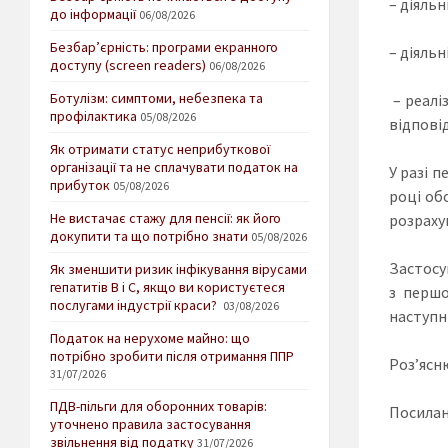
– діяль
до інформації
06/08/2026
Безбар’єрність: програми екранного
– діяльн
доступу (screen readers)
06/08/2026
Ботулізм: симптоми, небезпека та
– реалі
профілактика
05/08/2026
відпові
Як отримати статус неприбуткової
організації та не сплачувати податок на
У разі 
прибуток
05/08/2026
році об
Не вистачає стажу для пенсії: як його
розраху
докупити та що потрібно знати
05/08/2026
Застосу
Як зменшити ризик інфікування вірусами
гепатитів В і С, якщо ви користуєтеся
з першо
послугами індустрії краси?
03/08/2026
наступн
Податок на нерухоме майно: що
потрібно зробити після отримання ППР
Роз’ясн
31/07/2026
ПДВ-пільги для оборонних товарів:
Посилан
уточнено правила застосування
звільнення від податку
31/07/2026