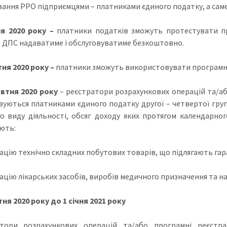
вання РРО підприємцями – платниками єдиного податку, а саме
ня 2020 року
–
платники податків зможуть протестувати пр
 ДПС надаватиме і обслуговуватиме безкоштовно.
ітня 2020 року
–
платники зможуть використовувати програмн
втня 2020 року
– реєстратори розрахункових операцій та/а
вуються платниками єдиного податку другої – четвертої гру
о виду діяльності, обсяг доходу яких протягом календарног
ють:
зацію технічно складних побутових товарів, що підлягають га
зацію лікарських засобів, виробів медичного призначення та на
тня 2020 року до 1 січня 2021 року
атори розрахункових операцій та/або програмні реєстр