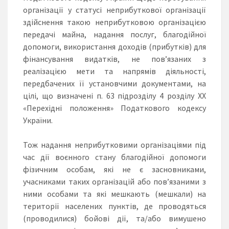
організації у статусі неприбуткової організації
здійснення такою неприбутковою організацією
передачі майна, надання послуг, благодійної
допомоги, використання доходів (прибутків) для
фінансування видатків, не пов’язаних з
реалізацією мети та напрямів діяльності,
передбачених її установчими документами, на
цілі, що визначені п. 63 підрозділу 4 розділу ХХ
«Перехідні положення» Податкового кодексу
України.
Тож надання неприбутковими організаціями під
час дії воєнного стану благодійної допомоги
фізичним особам, які не є засновниками,
учасниками таких організацій або пов’язаними з
ними особами та які мешкають (мешкали) на
території населених пунктів, де проводяться
(проводилися) бойові дії, та/або вимушено