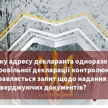
ку адресу декларанта одноразов
ровільної декларації контролю
равляється запит щодо надання 
тверджуючих документів?