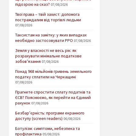
підозрою на сказ?
07/08/2026
Твої права – твій захист: допомога
постраждалим від торгівлі людьми
07/08/2026
Таксистам на замітку: у яких випадках
необхідно застосовувати РРО
07/08/2026
Земля у власності не весь рік: як
розрахувати мінімальне податкове
зобов’язання
07/08/2026
Понад 968 мільйонів гривень земельного
податку сплатили на Черкащині
07/08/2026
Прагнете спростити сплату податків та
ЄСВ? Пояснюємо, як перейти на Єдиний
рахунок
07/08/2026
Безбар’єрність: програми екранного
доступу (screen readers)
06/08/2026
Ботулізм: симптоми, небезпека та
профілактика
05/08/2026