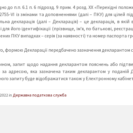
но до п.п. 6.1 п. 6 підрозд. 9 прим. 4 розд. ХХ «Перехідні пол
2755-VI із змінами та доповненнями (далі – ПКУ) для цілей під
льна декларація (далі – Декларація) – це декларація, в якій
і для його ідентифікації (прізвище, ім’я, по батькові, реєстр
ених ПКУ випадках – серія (за наявності) та номер паспорта г
го, формою Декларації передбачено зазначення декларантом св
ином, запит щодо надання декларантом пояснень або підт
 за адресою, яка зазначена таким декларантом у поданій 
ного запиту буде відображатися також у Електронному кабінет
2022 in
Державна податкова служба