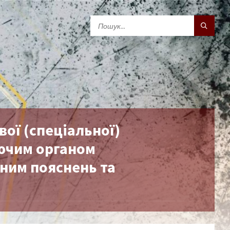
ої (спеціальної)
ючим органом
ним пояснень та