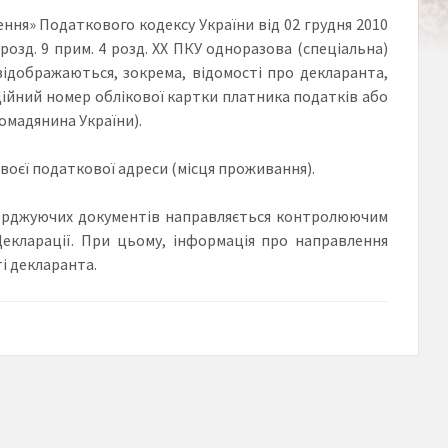
оження» Податкового кодексу України від 02 грудня 2010
розд. 9 прим. 4 розд. ХХ ПКУ одноразова (спеціальна)
 відображаються, зокрема, відомості про декларанта,
аційний номер облікової картки платника податків або
ромадянина України).
оєї податкової адреси (місця проживання).
верджуючих документів направляється контролюючим
Декларації. При цьому, інформація про направлення
і декларанта.