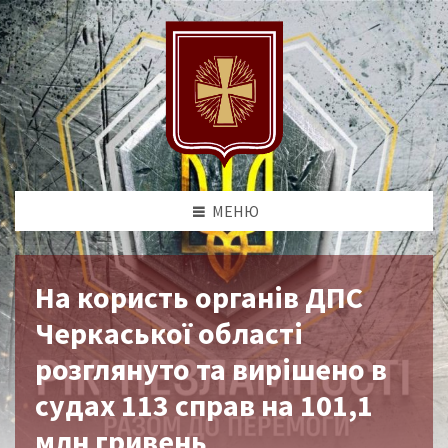
МЕНЮ
На користь органів ДПС
Черкаської області
розглянуто та вирішено в
судах 113 справ на 101,1
млн гривень