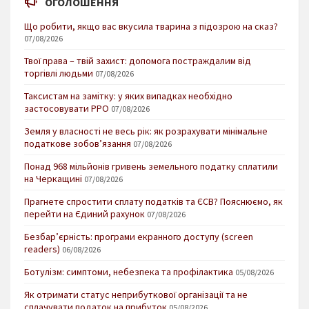
ОГОЛОШЕННЯ
Що робити, якщо вас вкусила тварина з підозрою на сказ?
07/08/2026
Твої права – твій захист: допомога постраждалим від
торгівлі людьми
07/08/2026
Таксистам на замітку: у яких випадках необхідно
застосовувати РРО
07/08/2026
Земля у власності не весь рік: як розрахувати мінімальне
податкове зобов’язання
07/08/2026
Понад 968 мільйонів гривень земельного податку сплатили
на Черкащині
07/08/2026
Прагнете спростити сплату податків та ЄСВ? Пояснюємо, як
перейти на Єдиний рахунок
07/08/2026
Безбар’єрність: програми екранного доступу (screen
readers)
06/08/2026
Ботулізм: симптоми, небезпека та профілактика
05/08/2026
Як отримати статус неприбуткової організації та не
сплачувати податок на прибуток
05/08/2026