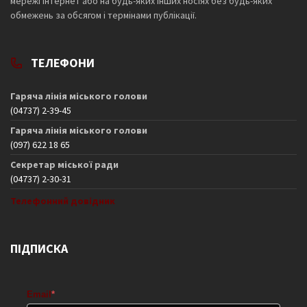
мережі Інтернет або на будь-яких інших носіях без будь-яких
обмежень за обсягом і термінами публікації.
ТЕЛЕФОНИ
Гаряча лінія міського голови
(04737) 2-39-45
Гаряча лінія міського голови
(097) 622 18 65
Секретар міської ради
(04737) 2-30-31
Телефонний довідник
ПІДПИСКА
Email
*