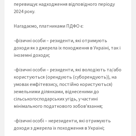
перевищує надходження відповідного періоду
2024 року.
Нагадаємо, платниками ПДФО є:
-фізичні особи – резиденти, які отримують
доходи як з джерела їх походження в Україні, так і
іноземні доходи;
-фізичні особи – резиденти, які володіють та/або
користуються (орендують (суборендують)), на
умовах емфітевзису, постійно користуються)
земельними ділянками, віднесеними до
сільськогосподарських угідь, у частині
мінімального податкового зобов’язання;
-фізичні особі – нерезиденти, які отримують
доходи з джерела їх походження в Україні;