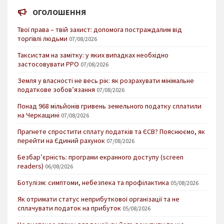
ОГОЛОШЕННЯ
Твої права – твій захист: допомога постраждалим від
торгівлі людьми
07/08/2026
Таксистам на замітку: у яких випадках необхідно
застосовувати РРО
07/08/2026
Земля у власності не весь рік: як розрахувати мінімальне
податкове зобов’язання
07/08/2026
Понад 968 мільйонів гривень земельного податку сплатили
на Черкащині
07/08/2026
Прагнете спростити сплату податків та ЄСВ? Пояснюємо, як
перейти на Єдиний рахунок
07/08/2026
Безбар’єрність: програми екранного доступу (screen
readers)
06/08/2026
Ботулізм: симптоми, небезпека та профілактика
05/08/2026
Як отримати статус неприбуткової організації та не
сплачувати податок на прибуток
05/08/2026