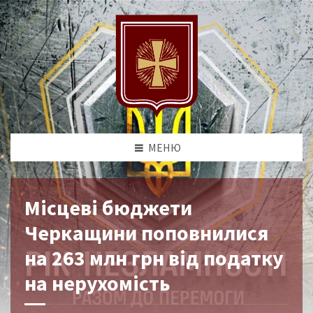
МЕНЮ
Місцеві бюджети
Черкащини поповнилися
на 263 млн грн від податку
на нерухомість