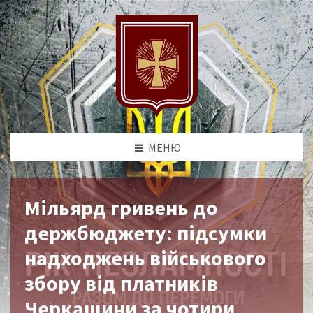
МЕНЮ
Мільярд гривень до
держбюджету: підсумки
надходжень військового
збору від платників
Черкащини за чотири