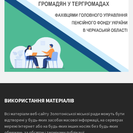
ВИКОРИСТАННЯ МАТЕРІАЛІВ
Всі матеріали веб-сайту Золотоніської міської ради можуть бути
відтворені у будь-яких засобах масової інформації, на серверах
мережі Інтернет або на будь-яких інших носіях без будь-яких
обмежень за обсягом і термінами публікації.