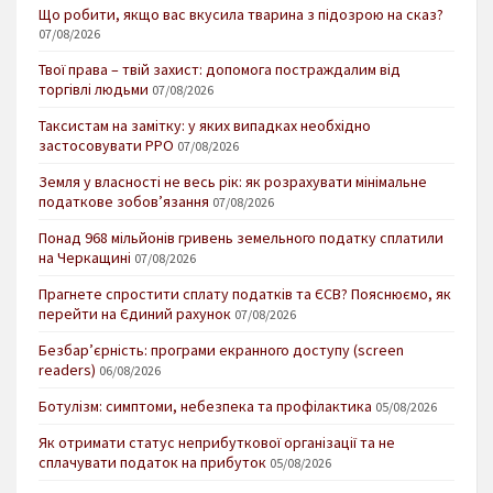
Що робити, якщо вас вкусила тварина з підозрою на сказ?
07/08/2026
Твої права – твій захист: допомога постраждалим від
торгівлі людьми
07/08/2026
Таксистам на замітку: у яких випадках необхідно
застосовувати РРО
07/08/2026
Земля у власності не весь рік: як розрахувати мінімальне
податкове зобов’язання
07/08/2026
Понад 968 мільйонів гривень земельного податку сплатили
на Черкащині
07/08/2026
Прагнете спростити сплату податків та ЄСВ? Пояснюємо, як
перейти на Єдиний рахунок
07/08/2026
Безбар’єрність: програми екранного доступу (screen
readers)
06/08/2026
Ботулізм: симптоми, небезпека та профілактика
05/08/2026
Як отримати статус неприбуткової організації та не
сплачувати податок на прибуток
05/08/2026