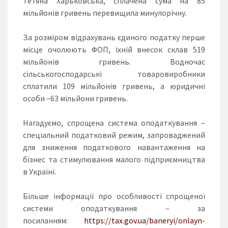
Тетяна Харьковська, сплачена сума на 85
мільйонів гривень перевищила минулорічну.
За розміром відрахувань єдиного податку перше
місце очолюють ФОП, їхній внесок склав 519
мільйонів гривень. Водночас
сільськогосподарські товаровиробники
сплатили 109 мільйонів гривень, а юридичні
особи –63 мільйони гривень.
Нагадуємо, спрощена система оподаткування –
спеціальний податковий режим, запроваджений
для зниження податкового навантаження на
бізнес та стимулювання малого підприємництва
в Україні.
Більше інформації про особливості спрощеної
системи оподаткування – за
посиланням:
https://tax.gov.ua/baneryi/onlayn-