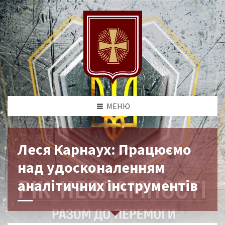
МЕНЮ
Леся Карнаух: Працюємо
над удосконаленням
аналітичних інструментів