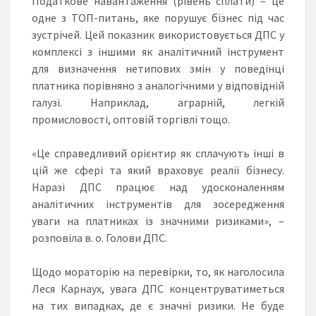
Податкове навантаження (рівень сплати) – це
одне з ТОП-питань, яке порушує бізнес під час
зустрічей. Цей показник використовується ДПС у
комплексі з іншими як аналітичний інструмент
для визначення нетипових змін у поведінці
платника порівняно з аналогічними у відповідній
галузі. Наприклад, аграрній, легкій
промисловості, оптовій торгівлі тощо.
«Це справедливий орієнтир як сплачують інші в
цій же сфері та який враховує реалії бізнесу.
Наразі ДПС працює над удосконаленням
аналітичних інструментів для зосередження
уваги на платниках із значними ризиками», –
розповіла в. о. Голови ДПС.
Щодо мораторію на перевірки, то, як наголосила
Леся Карнаух, увага ДПС концентруватиметься
на тих випадках, де є значні ризики. Не буде