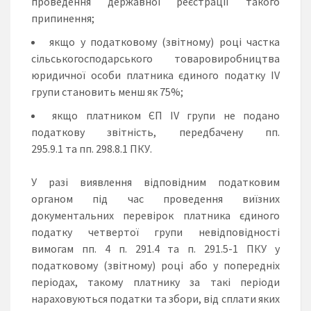
проведення державної реєстрації такого
припинення;
якщо у податковому (звітному) році частка
сільськогосподарського товаровиробництва
юридичної особи платника єдиного податку ІV
групи становить менш як 75%;
якщо платником ЄП ІV групи не подано
податкову звітність, передбачену пп.
295.9.1 та пп. 298.8.1 ПКУ.
У разі виявлення відповідним податковим
органом під час проведення виїзних
документальних перевірок платника єдиного
податку четвертої групи невідповідності
вимогам пп. 4 п. 291.4 та п. 291.5-1 ПКУ у
податковому (звітному) році або у попередніх
періодах, такому платнику за такі періоди
нараховуються податки та збори, від сплати яких