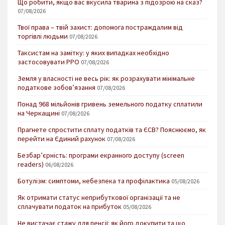
Що робити, якщо вас вкусила тварина з підозрою на сказ?
07/08/2026
Твої права – твій захист: допомога постраждалим від
торгівлі людьми
07/08/2026
Таксистам на замітку: у яких випадках необхідно
застосовувати РРО
07/08/2026
Земля у власності не весь рік: як розрахувати мінімальне
податкове зобов’язання
07/08/2026
Понад 968 мільйонів гривень земельного податку сплатили
на Черкащині
07/08/2026
Прагнете спростити сплату податків та ЄСВ? Пояснюємо, як
перейти на Єдиний рахунок
07/08/2026
Безбар’єрність: програми екранного доступу (screen
readers)
06/08/2026
Ботулізм: симптоми, небезпека та профілактика
05/08/2026
Як отримати статус неприбуткової організації та не
сплачувати податок на прибуток
05/08/2026
Не вистачає стажу для пенсії: як його докупити та що