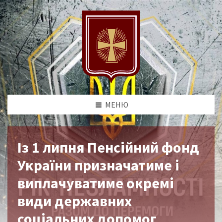
МЕНЮ
Із 1 липня Пенсійний фонд
України призначатиме і
виплачуватиме окремі
види державних
соціальних допомог