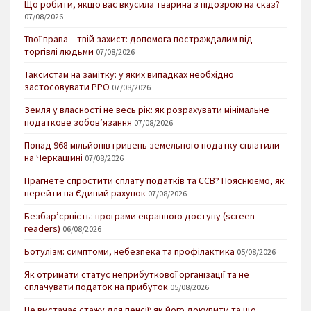
Що робити, якщо вас вкусила тварина з підозрою на сказ?
07/08/2026
Твої права – твій захист: допомога постраждалим від
торгівлі людьми
07/08/2026
Таксистам на замітку: у яких випадках необхідно
застосовувати РРО
07/08/2026
Земля у власності не весь рік: як розрахувати мінімальне
податкове зобов’язання
07/08/2026
Понад 968 мільйонів гривень земельного податку сплатили
на Черкащині
07/08/2026
Прагнете спростити сплату податків та ЄСВ? Пояснюємо, як
перейти на Єдиний рахунок
07/08/2026
Безбар’єрність: програми екранного доступу (screen
readers)
06/08/2026
Ботулізм: симптоми, небезпека та профілактика
05/08/2026
Як отримати статус неприбуткової організації та не
сплачувати податок на прибуток
05/08/2026
Не вистачає стажу для пенсії: як його докупити та що