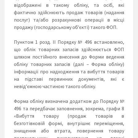
відображені в такому обліку, та осіб, які
фактично здійснюють продаж товарів (надання
послуг) та/або розрахункові операції в місці
продажу (господарському об’єкті) такого ФОП.
Пунктом 1 розд. II Порядку № 496 встановлено,
що облік товарних запасів здійснюється ФОП
шляхом постійного внесення до Форми ведення
обліку товарних запасів (далі – Форма обліку)
інформації про надходження та вибуття товарів
на підставі первинних документів, які є
невід’ємною частиною такого обліку.
Форма обліку визначена додатком до Порядку №
496 та передбачає заповнення, зокрема, графи 8
«Вибуття товару (продаж товарів в
безготівковій формі, внутрішнє переміщення,
знищення або втрата, повернення товару
постачальнику, використання на власні