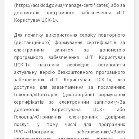
(https://acskidd.gov.ua/manage-certificates) або за
допомогою програмного забезпечення «ІІТ
Користувач ЦСК-1».
Для початку використання сервісу повторного
(дистанційного) формування сертифікатів за
електронним запитом за допомогою
програмного забезпечення «ІІТ Користувач
ЦСК-1» платнику необхідно встановити
актуальну версію безкоштовного програмного
забезпечення «ІІТ Користувач ЦСК-1», яка
доступна для завантаження за посиланням:
Головна/«Повторне (дистанційне) формування
сертифікатів за електронним запитом»/«За
допомогою Користувача ЦСК» або
Головна/«Отримання електронних довірчих
послуг, у тому числі для програмних
РРО»/«Програмне забезпечення»/«Засіб
кваліфікованого електронного підпису чи