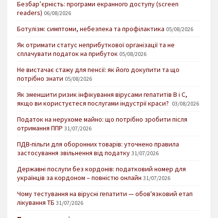
Безбар’єрність: програми екранного доступу (screen
readers)
06/08/2026
Ботулізм: симптоми, небезпека та профілактика
05/08/2026
Як отримати статус неприбуткової організації та не
сплачувати податок на прибуток
05/08/2026
Не вистачає стажу для пенсії: як його докупити та що
потрібно знати
05/08/2026
Як зменшити ризик інфікування вірусами гепатитів В і С,
якщо ви користуєтеся послугами індустрії краси?
03/08/2026
Податок на нерухоме майно: що потрібно зробити після
отримання ППР
31/07/2026
ПДВ-пільги для оборонних товарів: уточнено правила
застосування звільнення від податку
31/07/2026
Державні послуги без кордонів: податковий номер для
українців за кордоном – повністю онлайн
31/07/2026
Чому тестування на вірусні гепатити — обов'язковий етап
лікування ТБ
31/07/2026