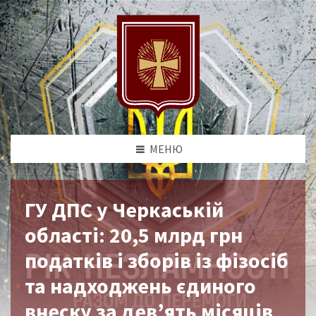
МЕНЮ
ГУ ДПС у Черкаській
області: 20,5 млрд грн
податків і зборів із фізосіб
та надходжень єдиного
внеску за дев’ять місяців