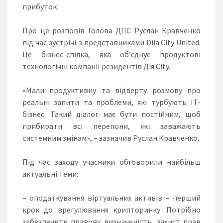
прибуток.
Про це розповів Голова ДПС Руслан Кравченко
під час зустрічі з представниками Diia.City United.
Це бізнес-спілка, яка об’єднує продуктові
технологічні компанії резидентів Дія.City.
«Мали продуктивну та відверту розмову про
реальні запити та проблеми, які турбують IT-
бізнес. Такий діалог має бути постійним, щоб
прибирати всі перепони, які заважають
системним змінам», – зазначив Руслан Кравченко.
Під час заходу учасники обговорили найбільш
актуальні теми:
– оподаткування віртуальних активів – перший
крок до врегулювання крипторинку. Потрібно
забезпечити правову визначеність, захист прав