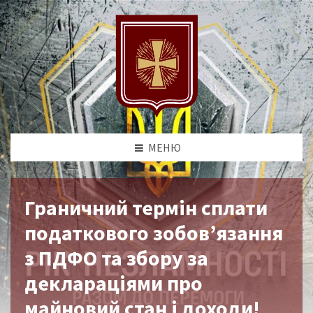
МЕНЮ
Граничний термін сплати
податкового зобов’язання
з ПДФО та збору за
деклараціями про
майновий стан і доходи!