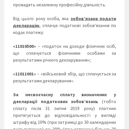
провадять незалежну професійну діяльність.
Від цього року особа, яка
зобов’язан
а
подати
декларацію
,
сплачує податкові зобов’язання по
кодах платежу:
«11010500»
– «податок на доходи фізичних осіб,
що сплачується фізичними особами за
результатами річного декларування»;
«11011001»
– «військовий збір, що сплачується за
результатами декларування».
З
а несвоєчасну сплату визначених у
декларації податкових зобов’язань
(тобто
сплату після 31 липня 2019 року) платник
притягується до відповідальності у вигляді
штрафу від 10% (при затримці до 30 календарних
днів включно) до 20% (при затримці більше 30