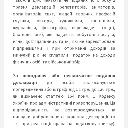
травня декларацій репетиторів, аніматорів,
організаторів свят, людей творчих професій
(музики, актори, художники, танцівники,
журналісти, фотографи, перекладачі тощо),
блогерів, осіб, які надають побутові послуги,
нянь, доглядальниць та ін., які не зареєстровані
підприємцями і при отриманні доходів за
минулий рік не сплатили податок на доходи
фізичних осіб та військовий збір.
За
неподання або несвоєчасне подання
декларації
до особи застосовується
попередження або штраф від 51 грн. до 136 грн.,
як визначено статтею 164 прим. 1 Кодексу
України про адміністративні правопорушення. Ця
відповідальність не розповсюджується на
випадки добровільного подання декларації (в
т.ч. при реалізації права на податкову знижку).