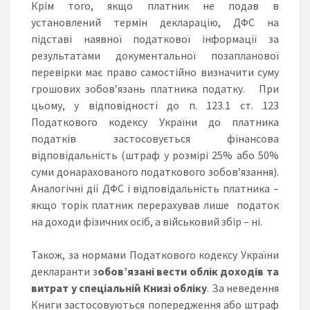
Крім того, якщо платник не подав в
установлений термін декларацію, ДФС на
підставі наявної податкової інформації за
результатами документальної позапланової
перевірки має право самостійно визначити суму
грошових зобов’язань платника податку. При
цьому, у відповідності до п. 123.1 ст. 123
Податкового кодексу України до платника
податків застосовується фінансова
відповідальність (штраф у розмірі 25% або 50%
суми донарахованого податкового зобов’язання).
Аналогічні дії ДФС і відповідальність платника –
якщо торік платник перерахував лише податок
на доходи фізичних осіб, а військовий збір – ні.
Також, за нормами Податкового кодексу України
декларанти з
обов’язані вести облік доходів та
витрат у спеціальній Книзі обліку
. За неведення
Книги застосовуються попередження або штраф