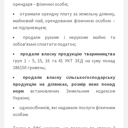
орендаря – фізичної особи;
отримали орендну плату за земельну ділянку,
майновий пай, орендованих фізичною особою –
не підприємцем;
продали рухоме і нерухоме майно та
зобов’язані сплатити податок;
продали власну продукцію тваринництва
груп 1 – 5, 15, 16 та 41 УКТ ЗЕД на суму понад
186150 гривень;
продали власну сільськогосподарську
продукцію на ділянках, розмір яких понад
норм
встановлених Земельним кодексом
України;
одноосібників, які надавали послуги фізичним
особам.
Також в ДФС чекають не поданих по строку 2