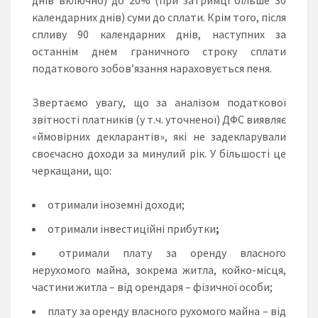
календарних днів) суми до сплати. Крім того, після
спливу 90 календарних днів, наступних за
останнім днем граничного строку сплати
податкового зобов’язання нараховується пеня.
Звертаємо увагу, що за аналізом податкової
звітності платників (у т.ч. уточненої) ДФС виявляє
«ймовірних декларантів», які не задекларували
своєчасно доходи за минулий рік. У більшості це
черкащани, що:
отримали іноземні доходи;
отримали інвестиційні прибутки
;
отримали плату за оренду власного
нерухомого майна, зокрема житла, койко-місця,
частини житла – від орендаря – фізичної особи;
плату за оренду власного рухомого майна – від