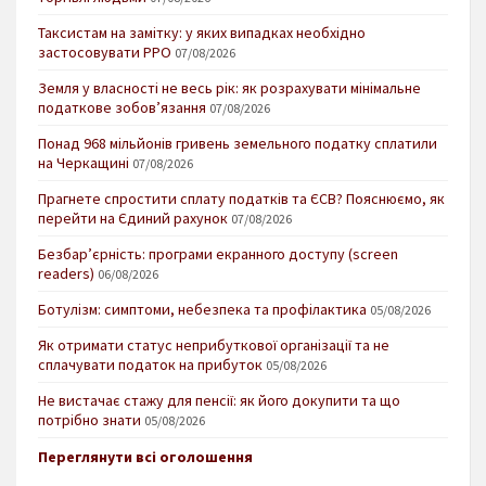
Таксистам на замітку: у яких випадках необхідно
застосовувати РРО
07/08/2026
Земля у власності не весь рік: як розрахувати мінімальне
податкове зобов’язання
07/08/2026
Понад 968 мільйонів гривень земельного податку сплатили
на Черкащині
07/08/2026
Прагнете спростити сплату податків та ЄСВ? Пояснюємо, як
перейти на Єдиний рахунок
07/08/2026
Безбар’єрність: програми екранного доступу (screen
readers)
06/08/2026
Ботулізм: симптоми, небезпека та профілактика
05/08/2026
Як отримати статус неприбуткової організації та не
сплачувати податок на прибуток
05/08/2026
Не вистачає стажу для пенсії: як його докупити та що
потрібно знати
05/08/2026
Переглянути всі оголошення