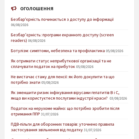
ОГОЛОШЕННЯ
Безбар'єрність починається з доступу до інформації
06/08/2026
Безбар’єрність: програми екранного доступу (screen
readers)
06/08/2026
Ботулізм: симптоми, небезпека та профілактика
05/08/2026
Як отримати статус неприбуткової організації та не
сплачувати податок на прибуток
05/08/2026
Не вистачає стажу для пенсії: як його докупити та що
потрібно знати
05/08/2026
Як зменшити ризик інфікування вірусами гепатитів В і С,
якщо ви користуєтеся послугами індустрії краси?
03/08/2026
Податок на нерухоме майно: що потрібно зробити після
отримання ППР
31/07/2026
ПДВ-пільги для оборонних товарів: уточнено правила
застосування звільнення від податку
31/07/2026