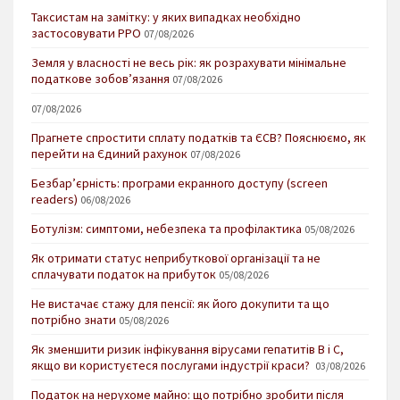
Таксистам на замітку: у яких випадках необхідно
застосовувати РРО
07/08/2026
Земля у власності не весь рік: як розрахувати мінімальне
податкове зобов’язання
07/08/2026
07/08/2026
Прагнете спростити сплату податків та ЄСВ? Пояснюємо, як
перейти на Єдиний рахунок
07/08/2026
Безбар’єрність: програми екранного доступу (screen
readers)
06/08/2026
Ботулізм: симптоми, небезпека та профілактика
05/08/2026
Як отримати статус неприбуткової організації та не
сплачувати податок на прибуток
05/08/2026
Не вистачає стажу для пенсії: як його докупити та що
потрібно знати
05/08/2026
Як зменшити ризик інфікування вірусами гепатитів В і С,
якщо ви користуєтеся послугами індустрії краси?
03/08/2026
Податок на нерухоме майно: що потрібно зробити після