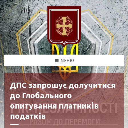
МЕНЮ
ДПС запрошує долучитися
до Глобального
опитування платників
податків