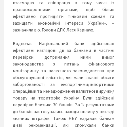
взаємодію та співпрацю в тому числі із
правоохоронними органами, щоб більш
ефективно протидіяти тіньовим схемам та
захищати економічні інтереси України», –
зазначила в.о. Голови ДПС Леся Карнаух.
Водночас Національний банк здійснював
ефективні наглядові дії за банками в частині
перевірки дотримання ними вимог
законодавства з питань фінансового
моніторингу та валютного законодавства при
обслуговуванні клієнтів, які мали значні обсяги
заборгованості за експортними/імпортними
операціями та ненадходження валютної виручки/
товару на територію Україну. Були здійснені
перевірки близько 30 банків. За їх результатами
до банків застосувались заходи впливу у вигляді
значних штрафів. Також НБУ надавав банкам
дієві рекомендації, які спонукали банки