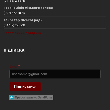
(04737) 2-39-45
Гаряча лінія міського голови
(097) 622 18 65
Секретар міської ради
(04737) 2-30-31
Телефонний довідник
ПІДПИСКА
Email
*
Підписатися
Предоставлено SendPulse