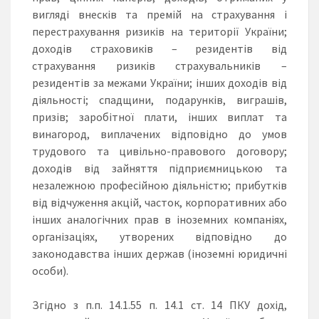
вигляді внесків та премій на страхування і
перестрахування ризиків на території України;
доходів страховиків – резидентів від
страхування ризиків страхувальників –
резидентів за межами України; інших доходів від
діяльності; спадщини, подарунків, виграшів,
призів; заробітної плати, інших виплат та
винагород, виплачених відповідно до умов
трудового та цивільно-правового договору;
доходів від зайняття підприємницькою та
незалежною професійною діяльністю; прибутків
від відчуження акцій, часток, корпоративних або
інших аналогічних прав в іноземних компаніях,
організаціях, утворених відповідно до
законодавства інших держав (іноземні юридичні
особи).
Згідно з п.п. 14.1.55 п. 14.1 ст. 14 ПКУ дохід,