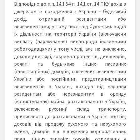
Відповідно до п.п. 14.1.54 п. 14.1 ст. 14 ПКУ дохід з
джерелом їх походження з України – будь-який
дохід, отриманий резидентами або
нерезидентами, у тому числі від будь-яких видів
їх діяльності на території України (включаючи
виплату (нарахування) винагороди іноземними
роботодавцями) у тому числі, але не виключно,
доходи у вигляді, зокрема: процентів, дивідендів,
роялті та будь-яких інших пасивних
(інвестиційних) доходів, сплачених резидентами
України або постійними представництвами
нерезидентів в Україні; доходів від надання
резидентам або нерезидентам в оренду
(користування) майна, розташованого в Україні,
включаючи рухомий склад транспорту,
приписаного до розташованих в Україні портів;
доходів від продажу рухомого та нерухомого
майна, доходів від відчуження корпоративних
прав, цінних паперів; доходів, отриманих у