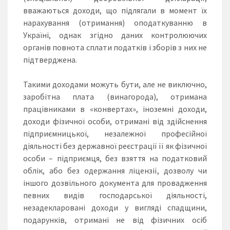
вважаються доходи, що підлягали в момент їх
нарахування (отримання) оподаткуванню в
Україні, однак згідно даних контролюючих
органів повнота сплати податків і зборів з них не
підтверджена.
Такими доходами можуть бути, але не виключно,
заробітна плата (винагорода), отримана
працівниками в «конвертах», іноземні доходи,
доходи фізичної особи, отримані від здійснення
підприємницької, незалежної професійної
діяльності без державної реєстрації її як фізичної
особи – підприємця, без взяття на податковий
облік, або без одержання ліцензії, дозволу чи
іншого дозвільного документа для провадження
певних видів господарської діяльності,
незадекларовані доходи у вигляді спадщини,
подарунків, отримані не від фізичних осіб