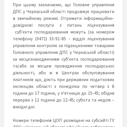
При цьому зазначаємо, що Головне управління
ДПС у Черкаській області продовжує працювати
в звичайному режимі. Отримати інформаційно-
довідкові послуги з питань ліцензування
суб’єкти господарювання можуть (за номером
телефону (0472) 33-91-85 – відділ ліцензування
управління контролю за підакцизними товарами
Головного управління ДПС у Черкаській області)
за місцезнаходженням суб’єкта господарювання
та/або за місцем провадження господарської
діяльності, або ж в Центрах обслуговування
платників що, діють при державних податкових
інспекціях області з понеділка по четвер з 8
години до 17 години, у п’ятницю до 15-45; обідня
перерва з 12 години до 12-45; субота та неділя –
вихідні дні.
Номери телефонів ЦОП розміщені на субсайті ГУ
ДПС у Черкаській області офіційного вебпорталу