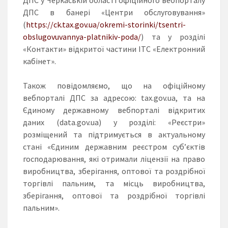
ДПС в банері «Центри обслуговування»
(
https://ck.tax.gov.ua/okremi-storinki/tsentri-
obslugovuvannya-platnikiv-poda/
) та у розділі
«Контакти» відкритої частини ІТС «Електронний
кабінет».
Також повідомляємо, що на офіційному
вебпорталі ДПС за адресою: tax.gov.ua, та на
Єдиному державному вебпорталі відкритих
даних (data.gov.ua) у розділі: «Реєстри»
розміщений та підтримується в актуальному
стані «Єдиним державним реєстром суб’єктів
господарювання, які отримали ліцензії на право
виробництва, зберігання, оптової та роздрібної
торгівлі пальним, та місць виробництва,
зберігання, оптової та роздрібної торгівлі
пальним».