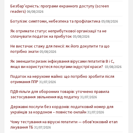
Безбар’єрність: програми екранного доступу (screen
readers)
06/08/2026
Ботулізм: симптоми, небезпека та профілактика
05/08/2026
Як отримати статус неприбуткової організації та не
сплачувати податок на прибуток
05/08/2026
Не вистачає стажу для пенсії: як його докупити та що
потрібно знати
05/08/2026
Як зменшити ризик інфікування вірусами гепатитів В і С,
якщо ви користуєтеся послугами індустрії краси?
03/08/2026
Податок на нерухоме майно: що потрібно зробити після
отримання ППР
31/07/2026
ПДВ-пільги для оборонних товарів: уточнено правила
застосування звільнення від податку
31/07/2026
Державні послуги без кордонів: податковий номер для
українців за кордоном – повністю онлайн
31/07/2026
Чому тестування на вірусні гепатити — обов'язковий етап
лікування ТБ
31/07/2026