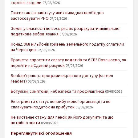
торгівлі людьми
07/08/2026
Таксистам на замітку: у яких випадках необхідно
застосовувати РРО
07/08/2026
Земля у власності не весь рік: як розрахувати мінімальне
податкове зобов’язання
07/08/2026
Понад 968 мільйонів гривень земельного податку сплатили
на Черкащині
07/08/2026
Прагнете спростити сплату податків та ЄСВ? Пояснюємо, як
перейти на Єдиний рахунок
07/08/2026
Безбар’єрність: програми екранного доступу (screen
readers)
06/08/2026
Ботулізм: симптоми, небезпека та профілактика
05/08/2026
Як отримати статус неприбуткової організації та не
сплачувати податок на прибуток
05/08/2026
Не вистачає стажу для пенсії: як його докупити та що
потрібно знати
05/08/2026
Переглянути всі оголошення