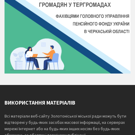
ВИКОРИСТАННЯ МАТЕРІАЛІВ
Всі матеріали веб-сайту Золотоніської міської ради можуть бути
відтворені у будь-яких засобах масової інформації, на серверах
мережі Інтернет або на будь-яких інших носіях без будь-яких