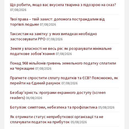
Що робити, якщо вас вкусила тварина з підозрою на сказ?
07/08/2026
Твої права – твій захист: допомога постраждалим від
торгівлі людьми
07/08/2026
Таксистам на замітку: у яких випадках необхідно
застосовувати РРО
07/08/2026
Земля у власності не весь рік: як розрахувати мінімальне
податкове зобов’язання
07/08/2026
Понад 968 мільйонів гривень земельного податку сплатили
на Черкащині
07/08/2026
Прагнете спростити сплату податків та ЄСВ? Пояснюємо, як
перейти на Єдиний рахунок
07/08/2026
Безбар’єрність: програми екранного доступу (screen
readers)
06/08/2026
Ботулізм: симптоми, небезпека та профілактика
05/08/2026
Як отримати статус неприбуткової організації та не
сплачувати податок на прибуток
05/08/2026