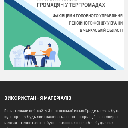
ВИКОРИСТАННЯ МАТЕРІАЛІВ
Всі матеріали веб-сайту Золотоніської міської ради можуть бути
відтворені у будь-яких засобах масової інформації, на серверах
мережі Інтернет або на будь-яких інших носіях без будь-яких