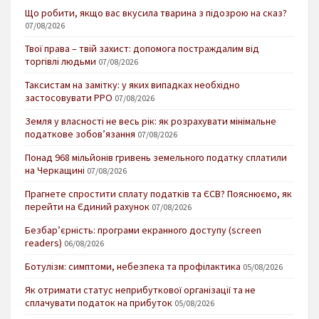
Що робити, якщо вас вкусила тварина з підозрою на сказ?
07/08/2026
Твої права – твій захист: допомога постраждалим від
торгівлі людьми
07/08/2026
Таксистам на замітку: у яких випадках необхідно
застосовувати РРО
07/08/2026
Земля у власності не весь рік: як розрахувати мінімальне
податкове зобов’язання
07/08/2026
Понад 968 мільйонів гривень земельного податку сплатили
на Черкащині
07/08/2026
Прагнете спростити сплату податків та ЄСВ? Пояснюємо, як
перейти на Єдиний рахунок
07/08/2026
Безбар’єрність: програми екранного доступу (screen
readers)
06/08/2026
Ботулізм: симптоми, небезпека та профілактика
05/08/2026
Як отримати статус неприбуткової організації та не
сплачувати податок на прибуток
05/08/2026