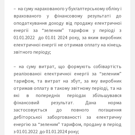
– на суму нарахованого у бухгалтерському обліку і
врахованого у фінансовому результаті до
оподаткування доходу від продажу електричної
енергії за “зеленим” тарифом у періоді з
01.01.2022 до 01.01 2024 року, за яким виробник
електричної енергії не отримав оплату на кінець
звітного періоду;
– на суму витрат, що формують собівартість
реалізованої електричної енергії за “зеленим”
тарифом, та витрат на збут, за яку виробник
отримав оплату в такому звітному періоді, та на
які в попередніх періодах збільшувався
фінансовий результат. Дана норма
застосовується до повного погашення
дебіторської заборгованості за електричну
енергію за “зеленим” тарифом, продану в період
з 01.01.2022 до 01.01.2024 року;