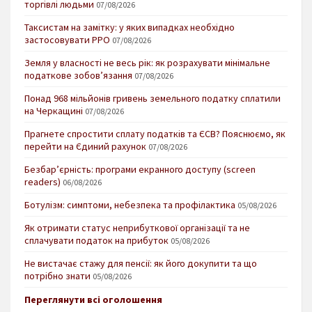
торгівлі людьми
07/08/2026
Таксистам на замітку: у яких випадках необхідно
застосовувати РРО
07/08/2026
Земля у власності не весь рік: як розрахувати мінімальне
податкове зобов’язання
07/08/2026
Понад 968 мільйонів гривень земельного податку сплатили
на Черкащині
07/08/2026
Прагнете спростити сплату податків та ЄСВ? Пояснюємо, як
перейти на Єдиний рахунок
07/08/2026
Безбар’єрність: програми екранного доступу (screen
readers)
06/08/2026
Ботулізм: симптоми, небезпека та профілактика
05/08/2026
Як отримати статус неприбуткової організації та не
сплачувати податок на прибуток
05/08/2026
Не вистачає стажу для пенсії: як його докупити та що
потрібно знати
05/08/2026
Переглянути всі оголошення