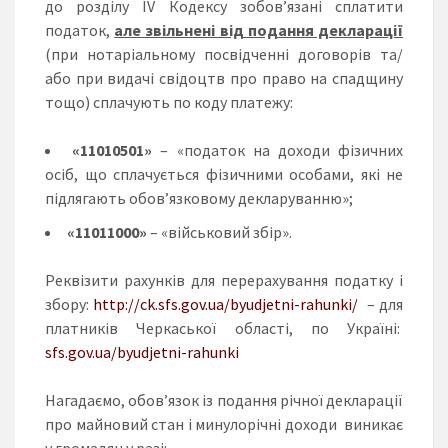
до розділу IV Кодексу зобов’язані сплатити
податок,
але звільнені від подання декларації
(при нотаріальному посвідченні договорів та/
або при видачі свідоцтв про право на спадщину
тощо) сплачують по коду платежу:
«11010501»
– «податок на доходи фізичних
осіб, що сплачується фізичними особами, які не
підлягають обов’язковому декларуванню»;
«11011000»
– «військовий збір».
Реквізити рахунків для перерахування податку і
збору:
http://ck.sfs.gov.ua/byudjetni-rahunki/
– для
платників Черкаської області, по Україні:
sfs.gov.ua/byudjetni-rahunki
Нагадаємо, обов’язок із подання річної декларації
про майновий стан і минулорічні доходи виникає
у громадян у разі: