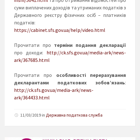
суми виплачених доходів та утриманих податків з
Державного реєстру фізичних осіб – платників
податків:
https://cabinet.sfs.gov.ua/help/video.html
Прочитати про
терміни подання декларації
про доходи:
http://ck.sfs.gov.ua/media-ark/news-
ark/367685.html
Прочитати про
особливості перерахування
декларантами податкових зобов’язань
:
http://ck.sfs.gov.ua/media-ark/news-
ark/364433.html
11/03/2019 in
Державна податкова служба