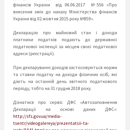
фінансів України від 06.06.2017 №556 «Про
внесення змін до наказу Міністерства фінансів
України від 02 жовтня 2015 року №859».
Декларацію про майновий стан і доходи
платники податків подають до державної
податкової інспекції за місцем своєї податкової
адреси (реєстрації).
При декларуванні доходів застосовуються норми
та ставки податку на доходи фізичних осіб, які
діють на останній день звітного податкового
періоду, тобто на 31 грудня 2018 року.
Дізнатися про сервіс ДФС «Автозаповнення
Декларації на основі даних ДФС»:
http://sfs.gov.ua/media-
tsentr/videogalereya/prezentatsii-ta-
inshi/5041.html
та про отримання відомостей про