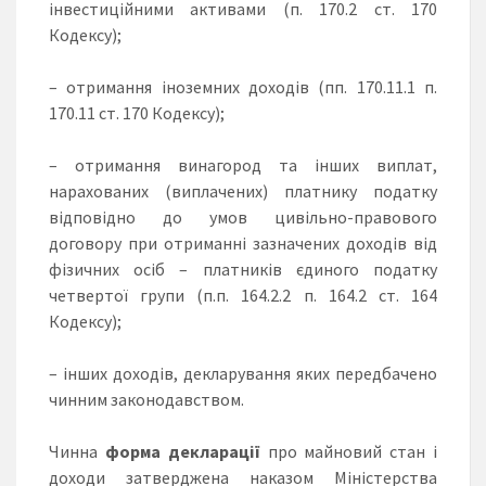
інвестиційними активами (п. 170.2 ст. 170
Кодексу);
– отримання іноземних доходів (пп. 170.11.1 п.
170.11 ст. 170 Кодексу);
– отримання винагород та інших виплат,
нарахованих (виплачених) платнику податку
відповідно до умов цивільно-правового
договору при отриманні зазначених доходів від
фізичних осіб – платників єдиного податку
четвертої групи (п.п. 164.2.2 п. 164.2 ст. 164
Кодексу);
– інших доходів, декларування яких передбачено
чинним законодавством.
Чинна
форма декларації
про майновий стан і
доходи затверджена наказом Міністерства